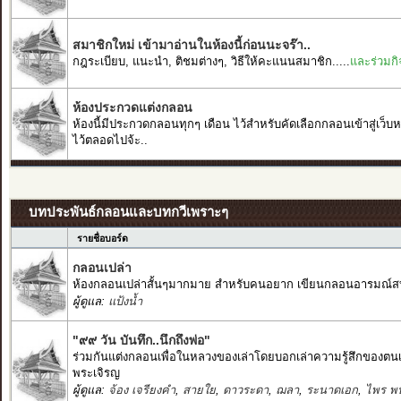
สมาชิกใหม่ เข้ามาอ่านในห้องนี้ก่อนนะจร๊า..
กฎระเบียบ, แนะนำ, ติชมต่างๆ, วิธีให้คะแนนสมาชิก.....
และร่วมก
ห้องประกวดแต่งกลอน
ห้องนี้มีประกวดกลอนทุกๆ เดือน ไว้สำหรับคัดเลือกกลอนเข้าสู่เว็บห
ไว้ตลอดไปจ้ะ..
บทประพันธ์กลอนและบทกวีเพราะๆ
รายชื่อบอร์ด
กลอนเปล่า
ห้องกลอนเปล่าสั้นๆมากมาย สำหรับคนอยาก เขียนกลอนอารมณ์
ผู้ดูแล:
แป้งน้ำ
"๙๙ วัน บันทึก..นึกถึงพ่อ"
ร่วมกันแต่งกลอนเพื่อในหลวงของเล่าโดยบอกเล่าความรู้สึกของตนเอ
พระเจิรญ
ผู้ดูแล:
จ้อง เจรียงคำ
,
สายใย
,
ดาวระดา
,
ฌลา
,
ระนาดเอก
,
ไพร พน