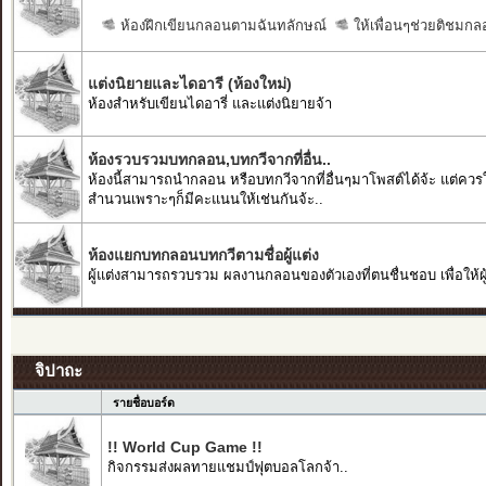
ห้องฝึกเขียนกลอนตามฉันทลักษณ์
ให้เพื่อนๆช่วยติชมกลอ
แต่งนิยายและไดอารี (ห้องใหม่)
ห้องสำหรับเขียนไดอารี่ และแต่งนิยายจ้า
ห้องรวบรวมบทกลอน,บทกวีจากที่อื่น..
ห้องนี้สามารถนำกลอน หรือบทกวีจากที่อื่นๆมาโพสต์ได้จ้ะ แต่คว
สำนวนเพราะๆก็มีคะแนนให้เช่นกันจ้ะ..
ห้องแยกบทกลอนบทกวีตามชื่อผู้แต่ง
ผู้แต่งสามารถรวบรวม ผลงานกลอนของตัวเองที่ตนชื่นชอบ เพื่อให้ผู้
จิปาถะ
รายชื่อบอร์ด
!! World Cup Game !!
กิจกรรมส่งผลทายแชมป์ฟุตบอลโลกจ้า..