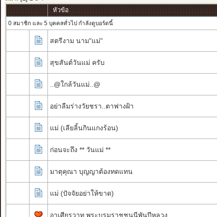
หัวข้อ
0 สมาชิก และ 5 บุคคลทั่วไป กำลังดูบอร์ดนี้
สตรีงาม นาม"แม่"
สุขสันต์วันแม่ ครับ
..@ใกล้วันแม่..@
อย่าลืมร่างวัยชรา..ตาฟางฝ้า
แม่ (เลียลิ้นกินแกงร้อน)
ก่อนจะถึง ** วันแม่ **
มาตุคุณา บุญญาต้องทดแทน
แม่ (ปัจจัยอย่าให้ขาด)
อาเศียรวาท พระบรมราชชนนีพันปีหลวง