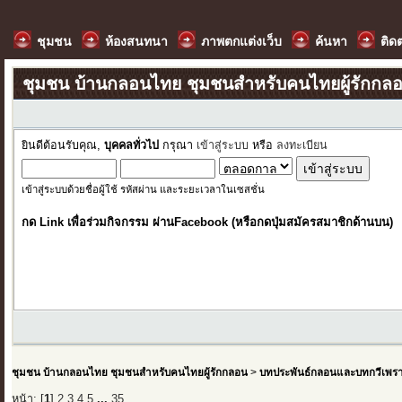
ชุมชน
ห้องสนทนา
ภาพตกแต่งเว็บ
ค้นหา
ติด
ชุมชน บ้านกลอนไทย ชุมชนสำหรับคนไทยผู้รักกล
ยินดีต้อนรับคุณ,
บุคคลทั่วไป
กรุณา
เข้าสู่ระบบ
หรือ
ลงทะเบียน
เข้าสู่ระบบด้วยชื่อผู้ใช้ รหัสผ่าน และระยะเวลาในเซสชั่น
กด Link เพื่อร่วมกิจกรรม ผ่านFacebook (หรือกดปุ่มสมัครสมาชิกด้านบน)
ชุมชน บ้านกลอนไทย ชุมชนสำหรับคนไทยผู้รักกลอน
>
บทประพันธ์กลอนและบทกวีเพร
หน้า: [
1
]
2
3
4
5
...
35