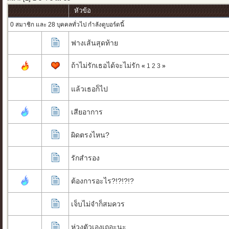
หัวข้อ
0 สมาชิก และ 28 บุคคลทั่วไป กำลังดูบอร์ดนี้
ฟางเส้นสุดท้าย
ถ้าไม่รักเธอได้จะไม่รัก
«
1
2
3
»
แล้วเธอก็ไป
เสียอาการ
ผิดตรงไหน?
รักสำรอง
ต้องการอะไร?!?!?!?
เจ็บไม่จำก็สมควร
ห่วงตัวเองเถอะนะ