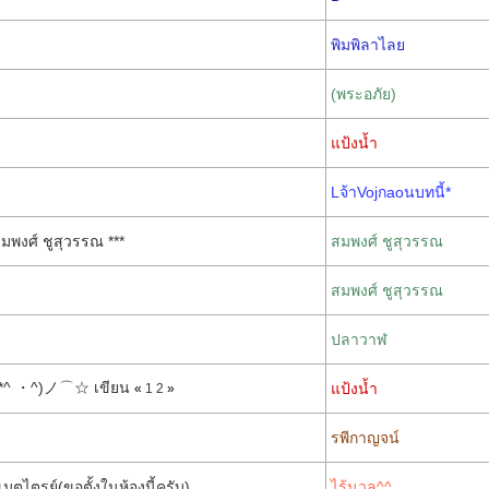
พิมพิลาไลย
(พระอภัย)
แป้งน้ำ
Lจ้าVojกaoนบทนี้*
พงศ์ ชูสุวรรณ ***
สมพงศ์ ชูสุวรรณ
สมพงศ์ ชูสุวรรณ
ปลาวาฬ
้ำ♪(*^ ・^)ノ⌒☆ เขียน
แป้งน้ำ
«
1
2
»
รพีกาญจน์
มตไตรย์(ขอตั้งในห้องนี้ครับ)
ไร้นวล^^