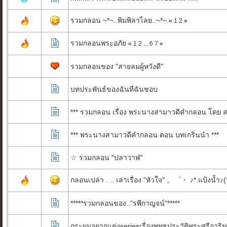
รวมกลอน ~*~..พิมพิลาไลย..~*~
«
1
2
»
รวมกลอนพระอภัย
«
1
2
...
6
7
»
รวมกลอนของ "สายลมผู้หวังดี"
บทประพันธ์ของฉันที่ฉันชอบ
*** รวมกลอน เรื่อง พระนางสามาวดีคำกลอน โดย สม
*** พระนางสามาวดีคำกลอน ตอน บทเกริ่นนำ ***
☆ รวมกลอน "ปลาวาฬ"
กลอนเปล่า . .. เล่าเรื่อง "หัวใจ" 。゜・ ♪*.แป้งน
*****รวมกลอนของ.."รพีกาญจน์"*****
กระผมอยากแต่งseriesเรื่องพุทธประวัติพระศรีอาริยเ