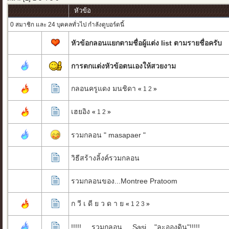
หัวข้อ
0 สมาชิก และ 24 บุคคลทั่วไป กำลังดูบอร์ดนี้
หัวข้อกลอนแยกตามชื่อผู้แต่ง list ตามรายชื่อครับ
การตกแต่งหัวข้อตนเองให้สวยงาม
กลอนครูแดง มนชิดา
«
1
2
»
เฮยอิง
«
1
2
»
รวมกลอน " masapaer "
วิธีสร้างลิ้งค์รวมกลอน
รวมกลอนของ...Montree Pratoom
ก วี เ ดี ย ว ด า ย
«
1
2
3
»
!!!!!.....รวมกลอน.....Sasi...."ละอองดิน"!!!!!