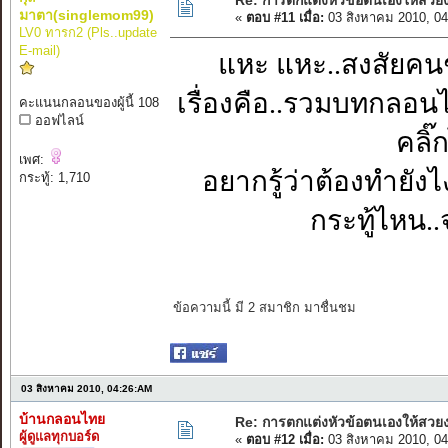
Re: การตกแต่งหัวข้อตนเองให้สวย
มาตา(singlemom99)
«
ตอบ #11 เมื่อ:
03 สิงหาคม 2010, 0
LV0 ทารก2 (Pls..update
E-mail)
แหะ แหะ..สงสัยคนช
เรื่องคือ..รวมบทกลอนไว้.
คะแนนกลอนของผู้นี้ 108
ออฟไลน์
คลิ๊
เพศ:
อยากรู้ว่าต้องทำยั
กระทู้: 1,710
กระทู้ไหน..จ
ข้อความนี้ มี 2 สมาชิก มาชื่นชม
03 สิงหาคม 2010, 04:26:AM
บ้านกลอนไทย
Re: การตกแต่งหัวข้อตนเองให้สวย
ผู้ดูแลทุกบอร์ด
«
ตอบ #12 เมื่อ:
03 สิงหาคม 2010, 0