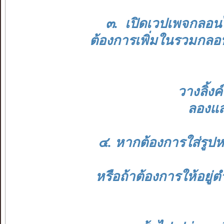
๓. เปิดเวปเพจกลอนไท
ต้องการเพิ่มในรวมกลอน
วางลิ้งค
ลองแสด
๔. หากต้องการใส่รูปห
หรือถ้าต้องการให้อยู่