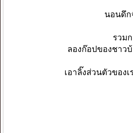
นอนดึกจ
รวมก
ลองก๊อปของชาวบ้
เอาลิ๊งส่วนตัวของเร