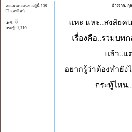
อ้างจาก: ก
คะแนนกลอนของผู้นี้ 108
ออฟไลน์
แหะ แหะ..สงสัยคนช
เพศ:
กระทู้: 1,710
เรื่องคือ..รวมบทกลอ
แล้ว..แต
อยากรู้ว่าต้องทำยั
กระทู้ไหน..