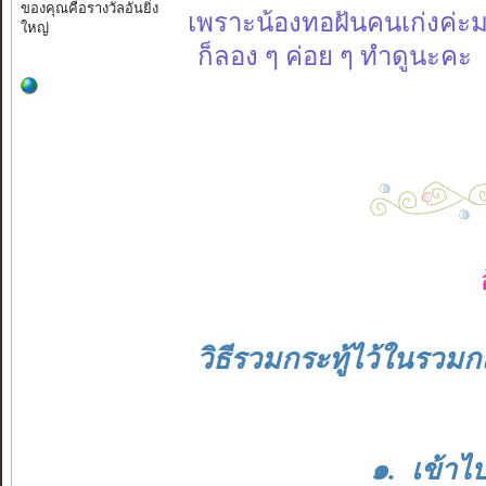
ของคุณคือรางวัลอันยิ่ง
เพราะน้องทอฝันคนเก่งค่
ใหญ่
ก็ลอง ๆ ค่อย ๆ ทำดูนะคะ
วิธีรวมกระทู้ไว้ในรว
๑. เข้าไ