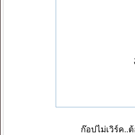
ก๊อปไม่เวิร์ค..ต