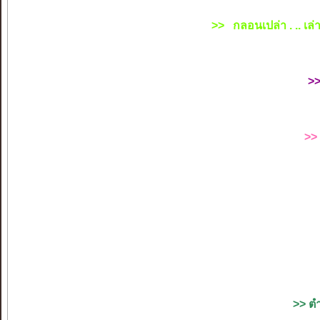
>> กลอนเปล่า . .. เ
>>
>>
>> ต