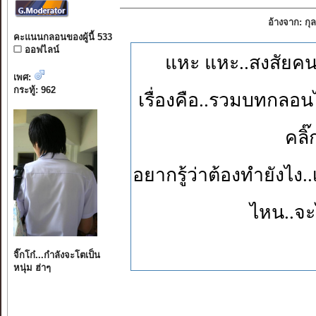
อ้างจาก: ก
คะแนนกลอนของผู้นี้ 533
ออฟไลน์
แหะ แหะ..สงสัยคนช
เพศ:
กระทู้: 962
เรื่องคือ..รวมบทกลอนไว้
คลิ๊
อยากรู้ว่าต้องทำยังไง
ไหน..จะไ
จิ๊กโก๋...กำลังจะโตเป็น
หนุ่ม ฮ่าๆ