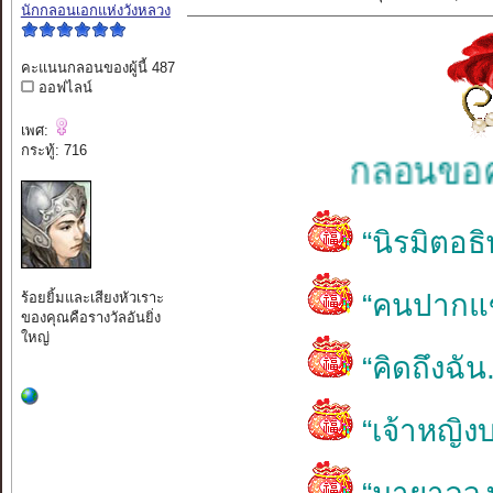
นักกลอนเอกแห่งวังหลวง
คะแนนกลอนของผู้นี้ 487
ออฟไลน์
เพศ:
กระทู้: 716
กลอนขอความเห็น
“นิรมิตอธ
“คนปากแข
ร้อยยิ้มและเสียงหัวเราะ
ของคุณคือรางวัลอันยิ่ง
ใหญ่
“คิดถึงฉัน.
“เจ้าหญิง