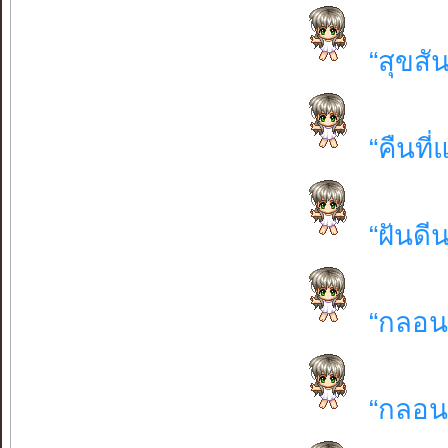
“สุขส
“คืนที
“ฝันดีน
“กลอน
“กลอน