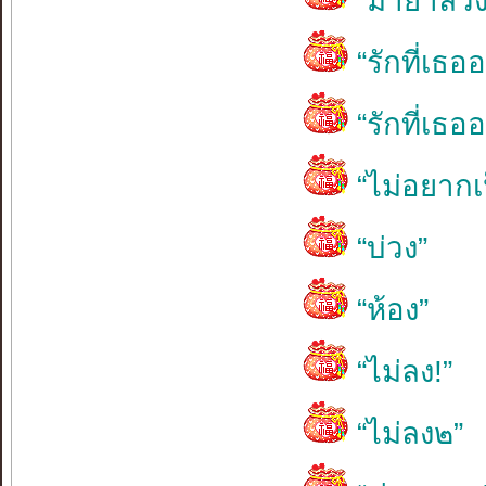
“มายาลวง
“รักที่เธ
“รักที่เธ
“ไม่อยาก
“บ่วง”
“ห้อง”
“ไม่ลง!”
“ไม่ลง๒”