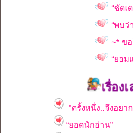
“ชัตเต
“พบว่า.
~* ขอ
“ยอมแ
เรื่องเล่าจาก
"ครั้งหนึ่ง..จึงอ
“ยอดนักอ่าน”