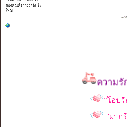
ร้อยยิ้มและเสียงหัวเราะ
ของคุณคือรางวัลอันยิ่ง
ใหญ่
ความรักจะเยี
"โอบรั
"ฝากรั