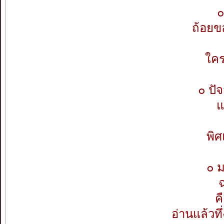
๐
ถ้อยข
ใคร
๐ ปั
แ
พิศ
๐ 
ฉ
ค
อ่านแล้วทึ