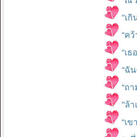
“ณ ม
"เก
“คว้
“เธ
“ฉั
“ถา
"ล้า
“เข