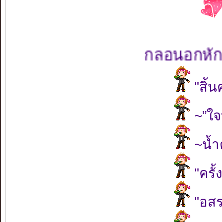
กลอนอกหัก
"สิ้
~”ใ
~น้ำ
"ครั้
"อสร