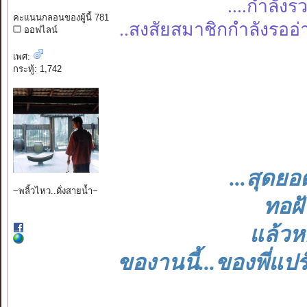
....กำลัง
คะแนนกลอนของผู้นี้ 781
..สงสัยสมาชิกกำลังรออ่า
ออฟไลน์
เพศ:
กระทู้: 1,742
...สุดยอ
~พลิ้วไหว..ดั่งสายน้ำ~
ทอฝัน
แล้วหอ
ของานนี้...ของพี่แปร