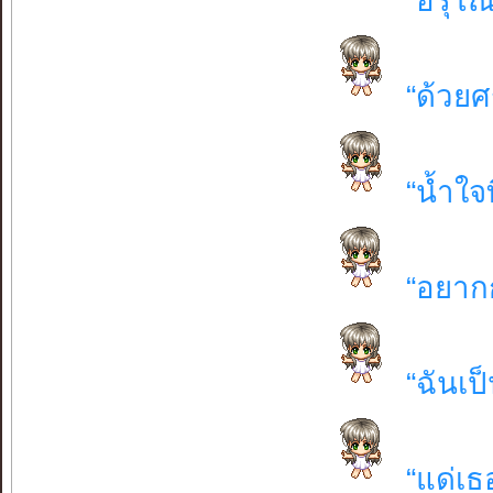
“อรุโณ
“ด้วยศ
“น้ำใจ
“อยาก
“ฉันเป
“แด่เธอ