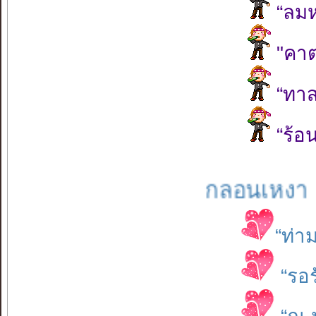
“ลม
"คา
“ทาส
“ร้อ
กลอนเหงา
“ท่า
“รอ