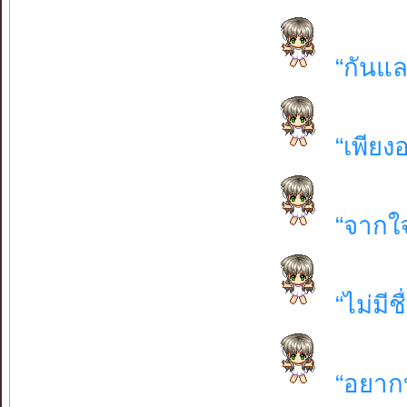
“กันแล
“เพียง
“จากใ
“ไม่มีช
“อยากบ