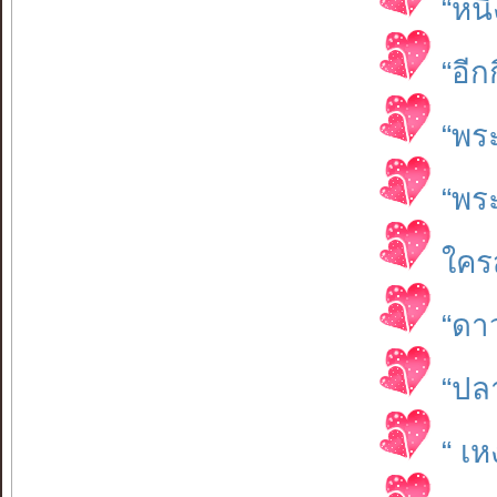
“หนึ
“อีก
“พร
“พร
ใคร
“ดา
“ปล
“ เห