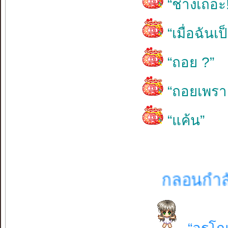
“ช่างเถอะ!
“เมื่อฉัน
“ถอย ?”
“ถอยเพราะ
“แค้น”
กลอนกำลังใจ