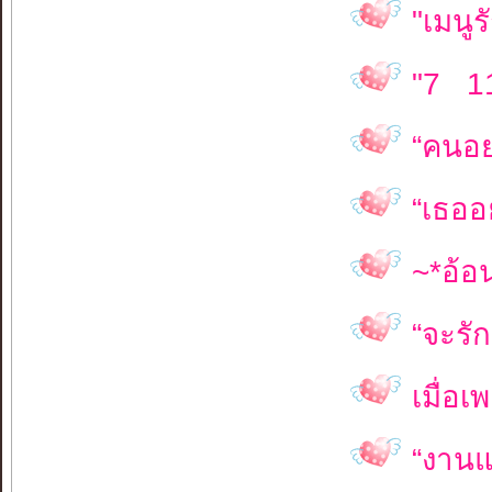
"เมนูร
"7 1
“คนอย่
“เธออยู
~*อ้อ
“จะรัก
เมื่อเ
“งานแห