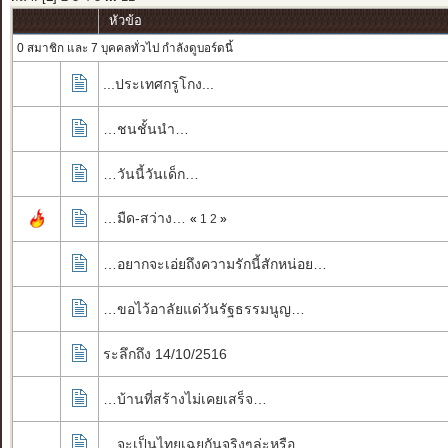
หัวข้อ
0 สมาชิก และ 7 บุคคลทั่วไป กำลังดูบอร์ดนี้
...ประเทศกรูโกง...
…ชนชั้นนำ…
…วันนี้วันเด็ก…
…มืด-สว่าง…
«
1
2
»
…อยากจะเอ่ยถึงความรักนี้สักหน่อย…
…ขอไว้อาลัยแด่วันรัฐธรรมนูญ…
ระลึกถึง 14/10/2516
…บ้านที่สร้างไม่เคยเสร็จ…
…จะเป็นไทยเฉยกันจริงๆล่ะหรือ…