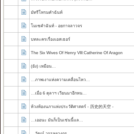
มัทรีโทรมคำฉันท์
โมเซคำฉันท์ - อยกาจลาวจร
บทละครเรื่องเอสเธอร์
The Six Wives Of Henry Vlll:Catherine Of Aragon
(ยัง) เหมือน…
…ภาพเงาแห่งความเคลื่อนไหว…
…เมื่อ 6 ตุลาฯ เวียนมาอีกหน…
ห้วง​ท้อง​นภา​แห่ง​ประวัติ​ศาสตร์​ - 历史的天空 -
…เออนะ มันก็เป็นเช่นนี้แล…
…วัฒน์ วรรลยางกูร…