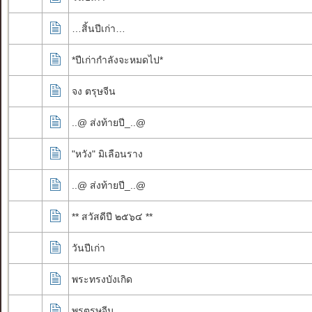
…สิ้นปีเก่า…
*ปีเก่ากำลังจะหมดไป*
จง ตรุษจีน
..@ ส่งท้ายปี_..@
"หวัง" มิเลือนราง
..@ ส่งท้ายปี_..@
** สวัสดีปี ๒๕๖๔ **
วันปีเก่า
พระทรงบังเกิด
พรตรุษจีน