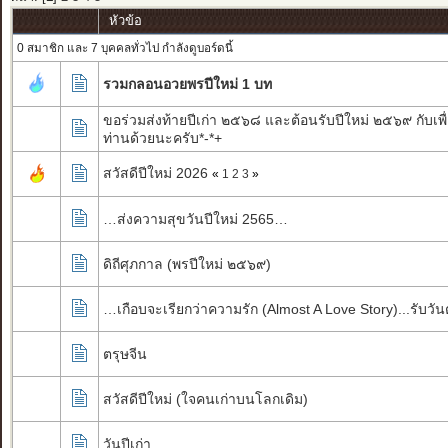
หัวข้อ
0 สมาชิก และ 7 บุคคลทั่วไป กำลังดูบอร์ดนี้
รวมกลอนอวยพรปีใหม่ 1 บท
ขอร่วมส่งท้ายปีเก่า ๒๕๖๘ และต้อนรับปีใหม่ ๒๕๖๙ กับเพื
ท่านด้วยนะครับ*-*+
สวัสดีปีใหม่ 2026
«
1
2
3
»
…ส่งความสุขวันปีใหม่ 2565…
ดิถีศุภกาล (พรปีใหม่ ๒๕๖๙)
…เกือบจะเรียกว่าความรัก (Almost A Love Story)...รับวัน
ตรุษจีน
สวัสดีปีใหม่ (ใจคนเก่าบนโลกเดิม)
วันปีเก่า