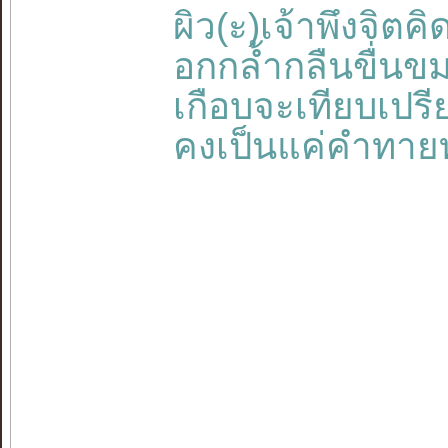
ผิว(ะ)เจ้าพึงจิตค
อกกล้ำกลืนขื่นข
เกือบจะเทียบเปรี
คงเป็นแค่คำทายท