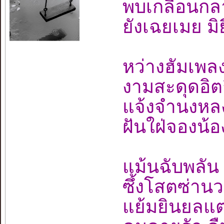
พบเกลื่อนกลา
ยังเฉยเมย มิ
หว่างฮัมเพล
งามสะดุดอิตถ
แจ้งจำนงหลง
ฝันใฝ่จองน้
แม้นฉับพลัน
ซึ้งโสตซ่านวลี
แย้มยินยลแต่