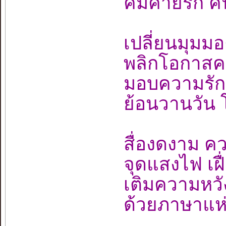
คมคายรัก คืน
เปลี่ยนมุมม
พลิกโอกาสคล
มอบความรัก 
ย้อนวานวัน โ
สื่องดงาม ค
จุดแสงไฟ เฝื่
เติมความหวั
ด้วยภาษาแห่ง