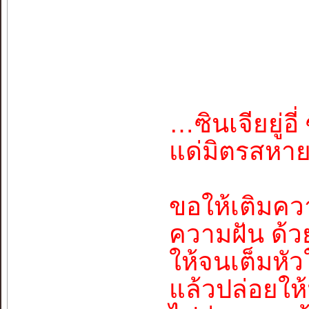
…ซินเจียยู่อี่
แด่มิตรสหา
ขอให้เติมคว
ความฝัน ด้
ให้จนเต็มหั
แล้วปล่อยให