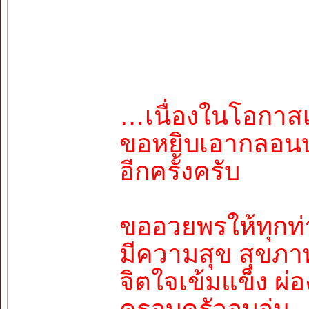
…เนื่องในโอกาสเท
ขอหยิบเอากลอนบท
อีกครั้งครับ
ขออวยพรให้ทุกท
มีความสุข สุขภา
จิตใจเข้มแข็ง ผ่