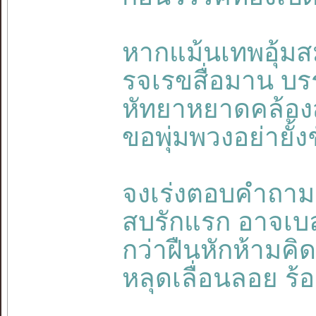
หากแม้นเทพอุ้มส
รจเรขสื่อมาน บร
หัทยาหยาดคล้อ
ขอพุ่มพวงอย่ายั้ง
จงเร่งตอบคำถาม
สบรักแรก อาจเบลอ
กว่าฝืนหักห้ามค
หลุดเลื่อนลอย ร