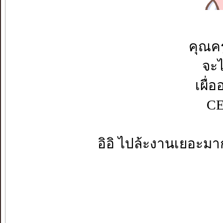
คุณค
จะไ
เผื่
CE
อิอิ ไปล้ะงานเยอะมา