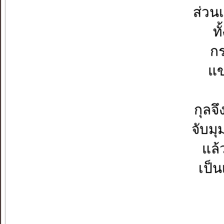
ส่วน
ท
กร
แข
กุลจ
จับมุ
แล้
เป็