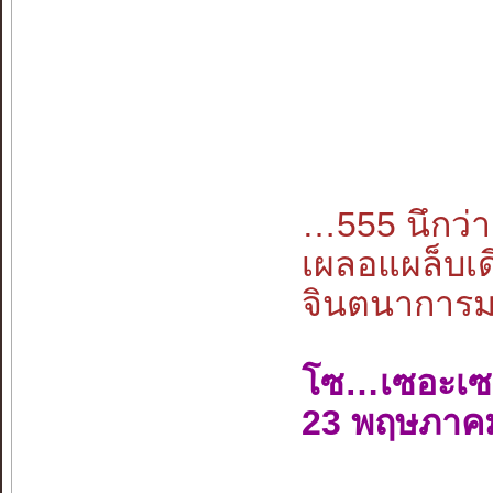
…555 นึกว
เผลอแผล็บเด
จินตนาการมนุ
โซ…เซอะเซ
23 พฤษภาค