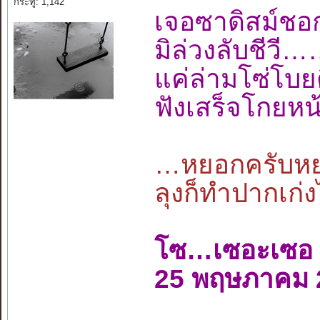
กระทู้: 1,142
เจอซาดิสม์ช
มิล่วงลับชีว
แค่ล่ามโซ่โ
ฟังเสร็จโกยหน
…หยอกครับหยอ
ลุงก็ทำปากเก่ง
โซ…เซอะเซอ
25 พฤษภาคม 