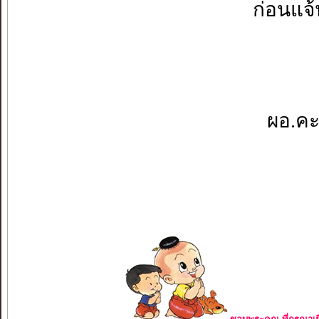
ก่อนแจ้
ผอ.คะ.