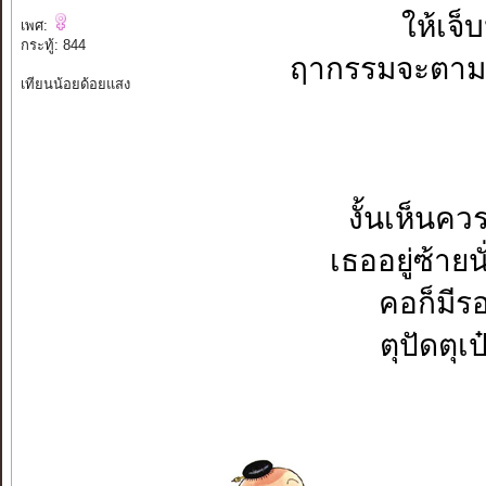
ให้เจ็
เพศ:
กระทู้: 844
ฤากรรมจะตามส
เทียนน้อยด้อยแสง
งั้นเห็นคว
เธออยู่ซ้ายน
คอก็มีร
ตุปัดตุเป