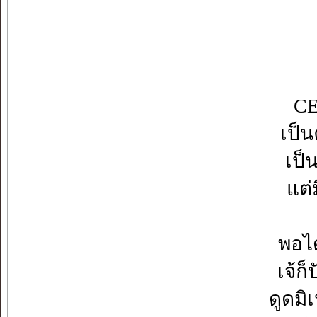
CE
เป็น
เป็
แต่
พอได
เจ้ก
ดูดมิ