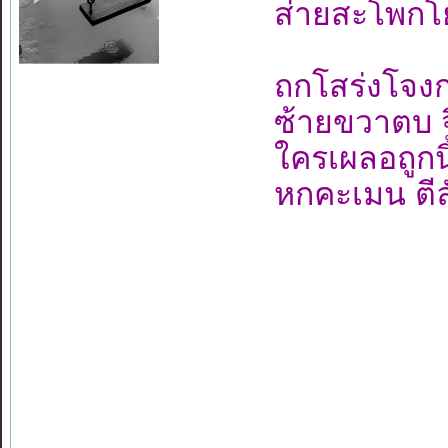
ส่ายสะโพกโ
ถกโสร่งโจง
ซ้ายขวาตบ จ
ใครเผลอถูกนิ้
หกคะเมน ตีล