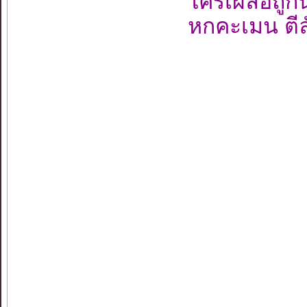
ใครเผลอถูกนิ้
หกคะเมน ตีล