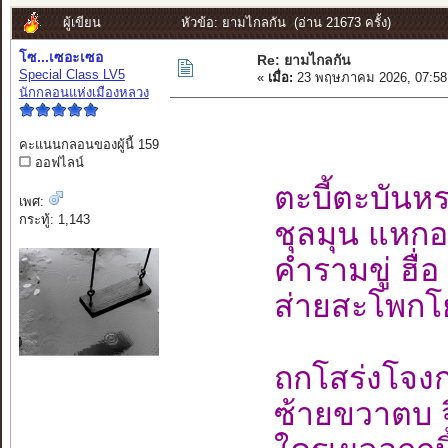
ผู้เขียน
หัวข้อ: ยามไกลกัน (อ่าน 21673 ครั้ง)
โซ...เซอะเซอ
Re: ยามไกลกัน
Special Class LV5
«
เมื่อ:
23 พฤษภาคม 2026, 07:58
นักกลอนแห่งเมืองหลวง
คะแนนกลอนของผู้นี้ 159
ออฟไลน์
ตะบี้ตะบันห
เพศ:
กระทู้: 1,143
ชุลมุน แหกอ
คำรามขู่ ฮื่อ
ส่ายสะโพกโ
ถกโสร่งโจง
ซ้ายขวาตบ จ