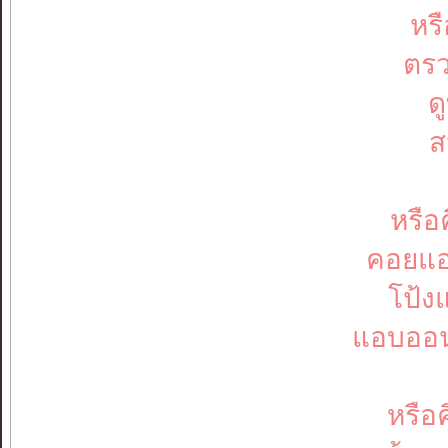
หรื
ตรว
ด
ส
หรือ
คอยแอ
โป้ง
แอบออน
หรือ