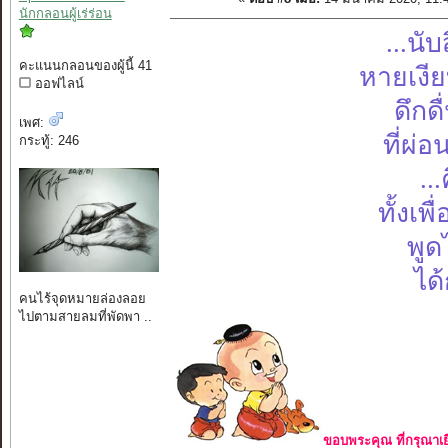
นักกลอนผู้เร่ร่อน
...นั
คะแนนกลอนของผู้นี้ 41
หายเงี
ออฟไลน์
ดึกด
เพศ:
ที่ผ่
กระทู้: 246
..
ทั้งเพ
พูด
ได้
คนไร้จุดหมายล่องลอย
ไปตามสายลมที่พัดพา ..
ขอบพระคุณ ที่กรุณาเย