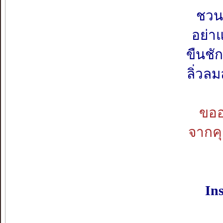
ชวนพ
อย่าแ
ขืนชั
ลิ่วล
ขออ
จากค
Ins