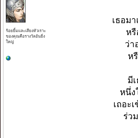
เธอมาเ
หรื
ร้อยยิ้มและเสียงหัวเราะ
ของคุณคือรางวัลอันยิ่ง
ใหญ่
ว่า
หร
มี
หนึ่
เถอะเข
ร่ว