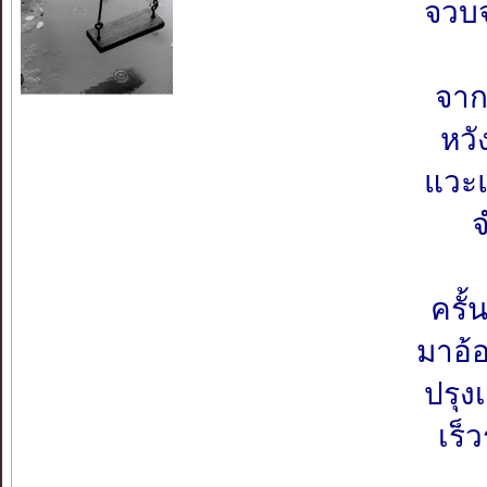
จวบ
จาก
หวั
แวะ
ครั
มาอ้
ปรุง
เร็