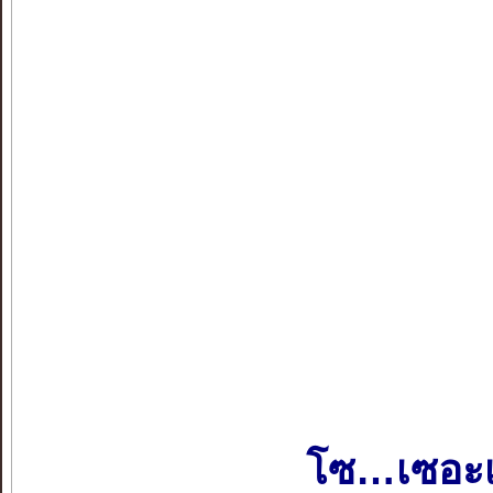
โซ…เซอะ