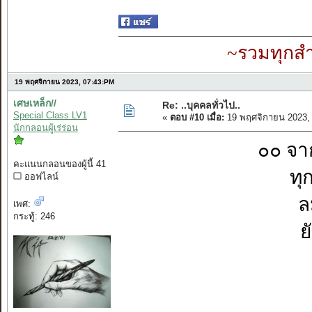
~รวมทุกสำ
19 พฤศจิกายน 2023, 07:43:PM
เศษเหล็ก//
Re: ..บุคคลทั่วไป..
Special Class LV1
«
ตอบ #10 เมื่อ:
19 พฤศจิกายน 2023,
นักกลอนผู้เร่ร่อน
๐๐ จา
คะแนนกลอนของผู้นี้ 41
ทุ
ออฟไลน์
ล
เพศ:
กระทู้: 246
ย