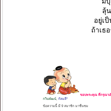
มี
ลุ
อยู่เ
ถ้าเธ
ขอบพระคุณ ที่กรุณาเย
กวินพัฒน์
,
กัลมลี*
ข้อความนี้ มี 9 สมาชิก มาชื่นชม