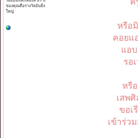
คร
ร้อยยิ้มและเสียงหัวเราะ
ของคุณคือรางวัลอันยิ่ง
ใหญ่
หรือ
คอยแอ
แอบย
รอเ
หรือ
เสพศิ
ขอเร
เข้าร่ว