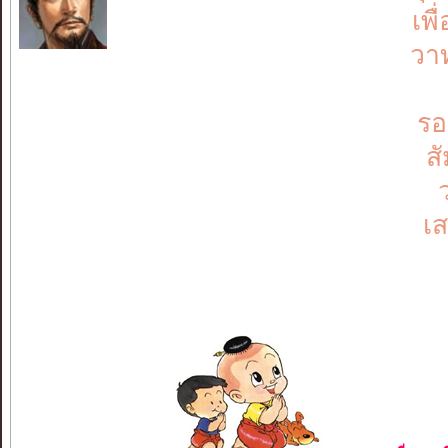
เพ
วา
รอ
ส
เส