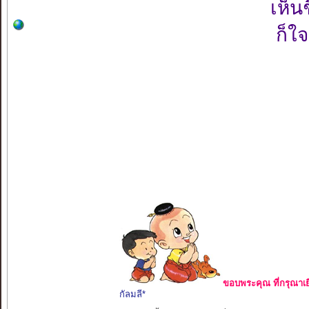
เห็น
ก็ใ
ขอบพระคุณ ที่กรุณาเย
กัลมลี*