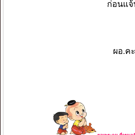
ก่อนแจ้
ผอ.คะ.