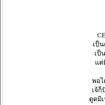
CE
เป็น
เป็
แต่
พอได
เจ้ก
ดูดมิ