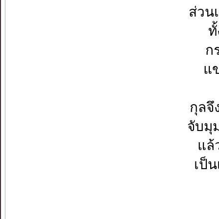
ส่วน
ท
กร
แข
กุลจ
จับมุ
แล้
เป็