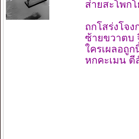
ส่ายสะโพกโ
ถกโสร่งโจง
ซ้ายขวาตบ จ
ใครเผลอถูกนิ้
หกคะเมน ตีล