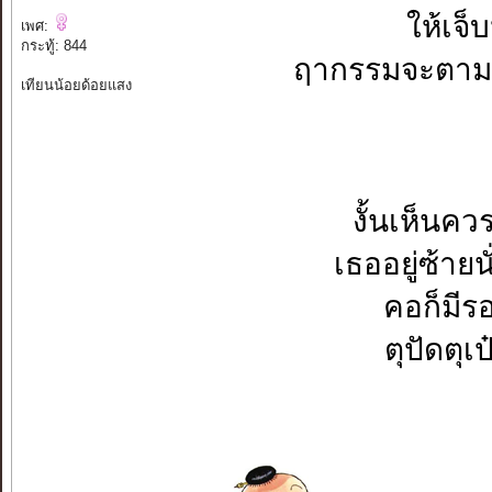
ให้เจ็
เพศ:
กระทู้: 844
ฤากรรมจะตามส
เทียนน้อยด้อยแสง
งั้นเห็นคว
เธออยู่ซ้ายน
คอก็มีร
ตุปัดตุเป