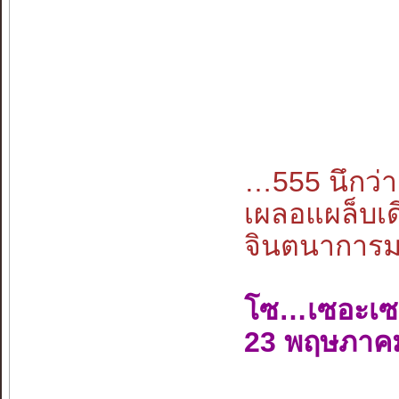
…555 นึกว
เผลอแผล็บเด
จินตนาการมนุ
โซ…เซอะเซ
23 พฤษภาค