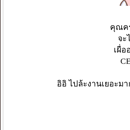
คุณค
จะไ
เผื่
CE
อิอิ ไปล้ะงานเยอะมา