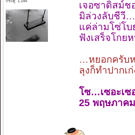
กระทู้: 1,145
เจอซาดิสม์
มิล่วงลับชี
แค่ล่ามโซ่โ
ฟังเสร็จโกยห
…หยอกครับหย
ลุงก็ทำปากเก่
โซ…เซอะเซ
25 พฤษภาคม