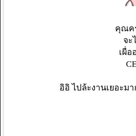
คุณค
จะไ
เผื่
CE
อิอิ ไปล้ะงานเยอะมา