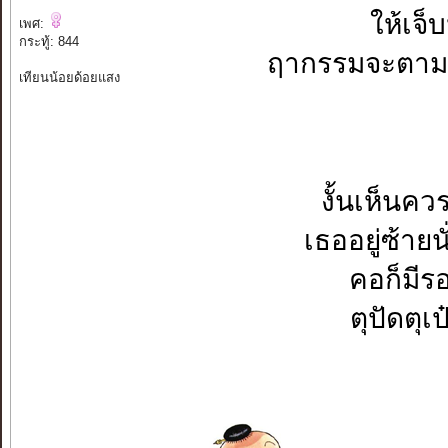
ให้เจ็
เพศ:
กระทู้: 844
ฤากรรมจะตามส
เทียนน้อยด้อยแสง
งั้นเห็นคว
เธออยู่ซ้ายน
คอก็มีร
ตุปัดตุเป