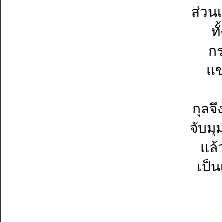
ส่วน
ท
กร
แข
กุลจ
จับมุ
แล้
เป็