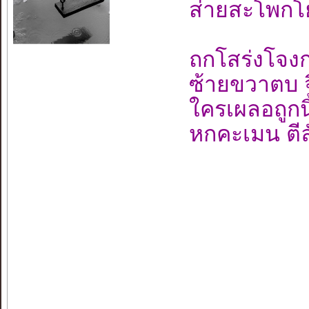
ส่ายสะโพกโ
ถกโสร่งโจง
ซ้ายขวาตบ จ
ใครเผลอถูกนิ้
หกคะเมน ตีล