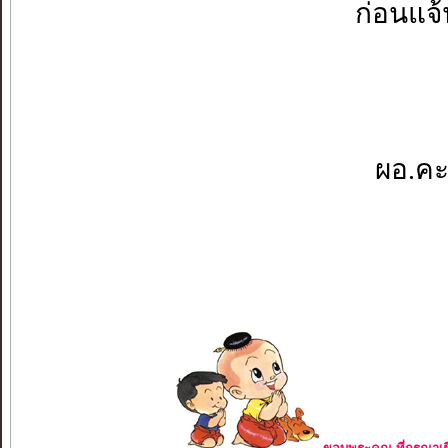
ก่อนแจ้
ผอ.คะ.