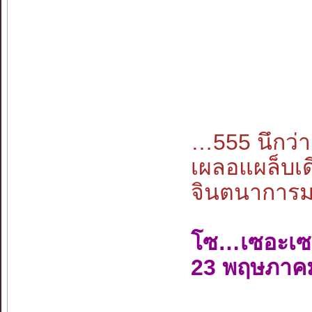
…555 นึกว
เผลอแผล็บเด
จินตนาการมนุ
โซ…เซอะเซ
23 พฤษภาค