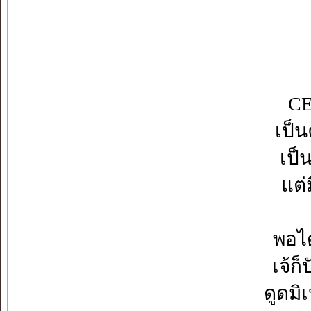
CE
เป็น
เป็
แต่
พอได
เจ้ก
ดูดมิ