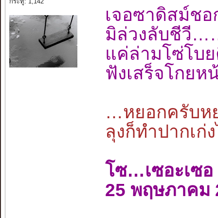
กระทู้: 1,142
เจอซาดิสม์ช
มิล่วงลับชีว
แค่ล่ามโซ่โ
ฟังเสร็จโกยหน
…หยอกครับหยอ
ลุงก็ทำปากเก่ง
โซ…เซอะเซอ
25 พฤษภาคม 