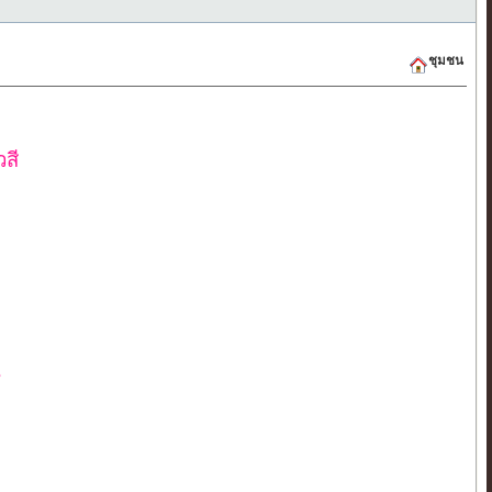
ชุมชน
วสี
น