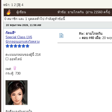
หน้า:
1
2
[
3
]
4
ผู้เขียน
หัวข้อ: ยามไกลกัน (อ่าน 21560 ครั้ง)
0 สมาชิก และ 1 บุคคลทั่วไป กำลังดูหัวข้อนี้
20 พฤษภาคม 2026, 11:58:AM
กัลมลี*
Re: ยามไกลกัน
Special Class LV6
«
ตอบ #40 เมื่อ:
20 พฤษ
นักกลอนเอกแห่งวังหลวง
คะแนนกลอนของผู้นี้ 214
ออฟไลน์
เพศ:
กระทู้: 730
รักคือแรงบันดาลใจ