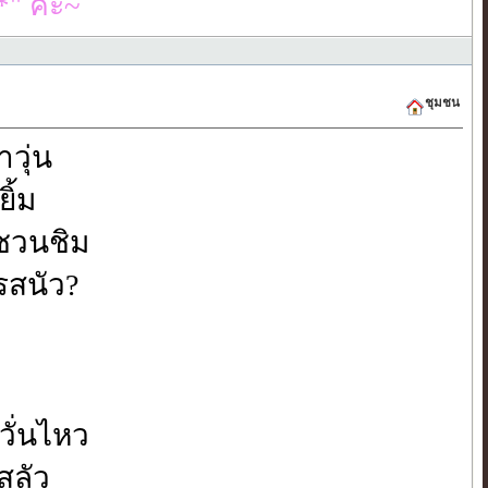
" ค่ะ~
ชุมชน
าวุ่น
ยิ้ม
้ชวนชิม
่รสนัว?
วั่นไหว
สลัว