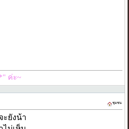
" ค่ะ~
ชุมชน
ะยังน้า
าไม่เห็น