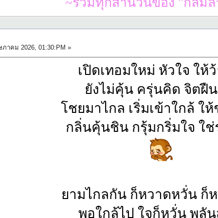
~รวมทุกสำนวนของ "กัลมลี*
ภาคม 2026, 01:30:PM »
เปิดเทอมใหม่ หัวใจ ให้ว้
ยังไม่คุ้น ครุ่นคิด จิตฝืน
โชยมาไกล เริ่มเข้าใกล้ ให
กลิ่นคุ้นชิน กรุ้มกริ่มใจ ใช
ยามไกลกัน ก็หวาดหวั่น ก็ห
พอใกล้ไป ใจก็หวั่น พลัน