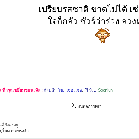
เปรียบรสชาติ ขาดไม่ได้ เช
ใจก็กลัว ชัวร์ว่าร่วง ลวงท
ที่กรุณาเยี่ยมชมนะจ๊ะ :
กัลมลี*
,
โซ...เซอะเซอ
,
PIKuL
,
Soonjun
บันทึกการเข้า
ที่ยังคงอยู่
ทึกอยู่ในความทรงจำ