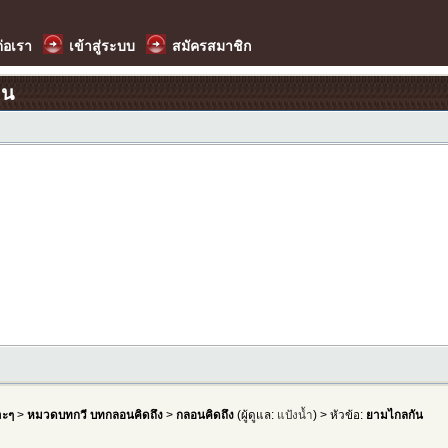
ต่อเรา
เข้าสู่ระบบ
สมัครสมาชิก
อน
าะๆ
>
หมวดบทกวี บทกลอนคิดถึง
>
กลอนคิดถึง
(ผู้ดูแล:
แป้งน้ำ
) > หัวข้อ:
ยามไกลกัน