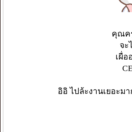
คุณค
จะไ
เผื่
CE
อิอิ ไปล้ะงานเยอะมา