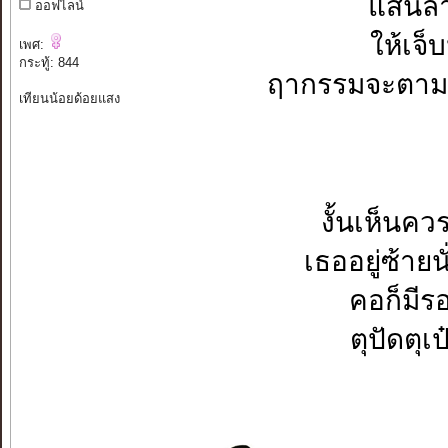
แสนลำ
ออฟไลน์
ให้เจ็
เพศ:
กระทู้: 844
ฤากรรมจะตามส
เทียนน้อยด้อยแสง
งั้นเห็นคว
เธออยู่ซ้ายน
คอก็มีร
ตุปัดตุเป