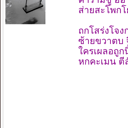
ส่ายสะโพกโ
ถกโสร่งโจง
ซ้ายขวาตบ จ
ใครเผลอถูกนิ้
หกคะเมน ตีล