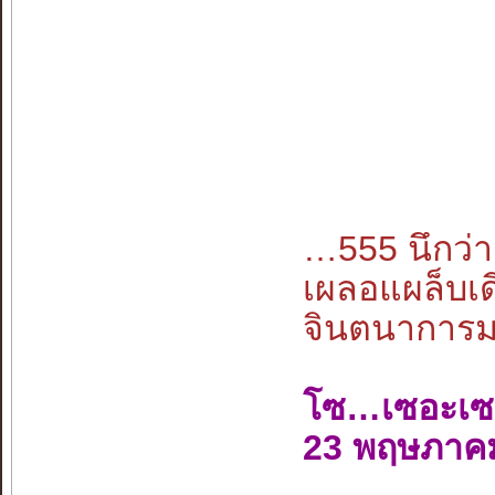
…555 นึกว
เผลอแผล็บเด
จินตนาการมนุ
โซ…เซอะเซ
23 พฤษภาค