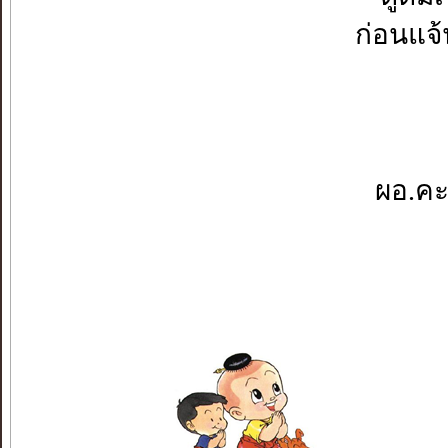
ก่อนแจ้
ผอ.คะ.