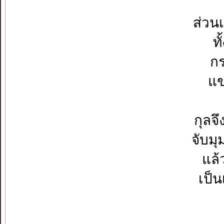
ส่วน
ท
กร
แข
กุลจ
จับมุ
แล้
เป็