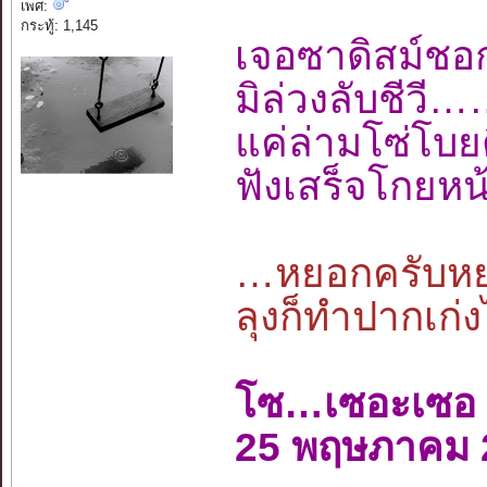
เพศ:
กระทู้: 1,145
เจอซาดิสม์ช
มิล่วงลับชีว
แค่ล่ามโซ่โ
ฟังเสร็จโกยหน
…หยอกครับหยอ
ลุงก็ทำปากเก่ง
โซ…เซอะเซอ
25 พฤษภาคม 