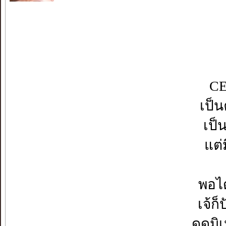
CE
เป็น
เป็
แต่
พอได
เจ้ก
ดูดมิ