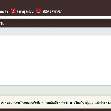
ต่อเรา
เข้าสู่ระบบ
สมัครสมาชิก
อน
าะๆ
>
หมวดบทกวี บทกลอนคิดถึง
>
กลอนคิดถึง
> หัวข้อ:
ยามไกลกัน
(ผู้ดูแล:
แป้งน้ำ
) >
Li