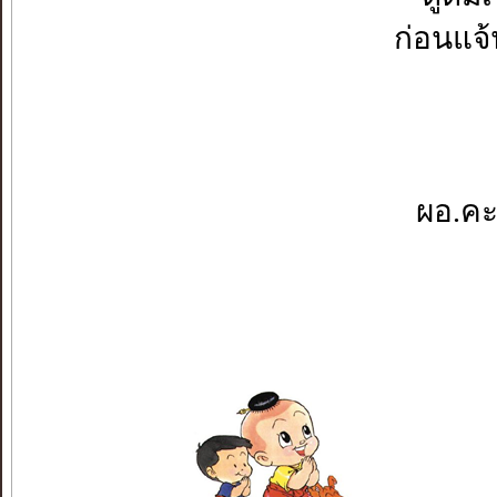
ก่อนแจ้
ผอ.คะ.