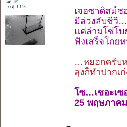
เพศ:
กระทู้: 1,145
เจอซาดิสม์
มิล่วงลับชี
แค่ล่ามโซ่โ
ฟังเสร็จโกยห
…หยอกครับหย
ลุงก็ทำปากเก่
โซ…เซอะเซ
25 พฤษภาคม