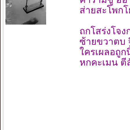
ส่ายสะโพกโ
ถกโสร่งโจง
ซ้ายขวาตบ จ
ใครเผลอถูกนิ้
หกคะเมน ตีล