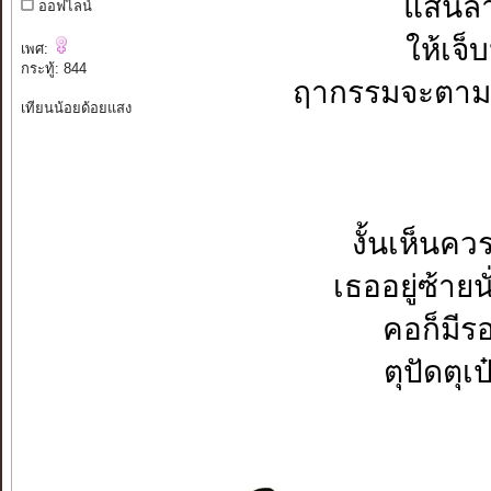
แสนลำ
ออฟไลน์
ให้เจ็
เพศ:
กระทู้: 844
ฤากรรมจะตามส
เทียนน้อยด้อยแสง
งั้นเห็นคว
เธออยู่ซ้ายน
คอก็มีร
ตุปัดตุเป