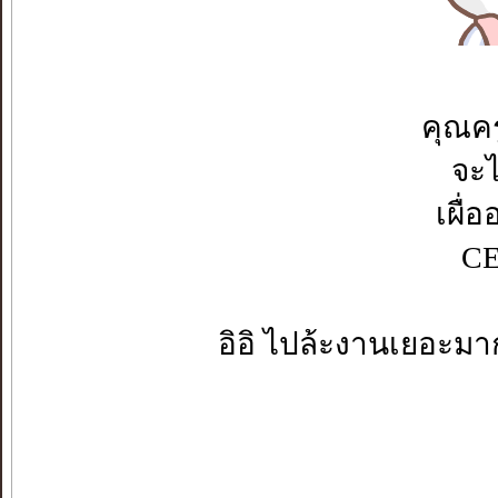
คุณค
จะไ
เผื่
CE
อิอิ ไปล้ะงานเยอะมา