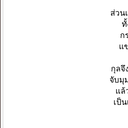
ส่วน
ท
กร
แข
กุลจ
จับมุ
แล้
เป็