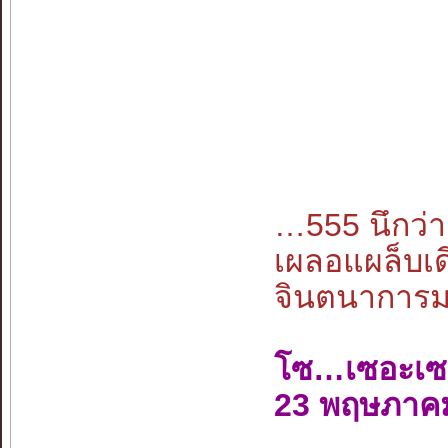
…555 นึกว
เผลอแผล็บเด
จินตนาการมนุ
โซ…เซอะเซ
23 พฤษภาค