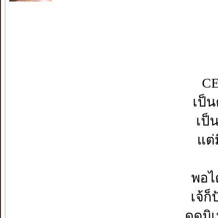
CE
เป็น
เป็
แต่
พอได
เจ้ก
ดูดมิ