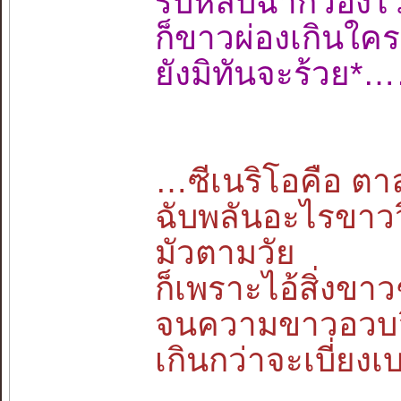
รีบหลบฉากว่อ
ก็ขาวผ่องเกิน
ยังมิทันจะร้วย
…ซีเนริโอคือ ตาลุ
ฉับพลันอะไรขาว
มัวตามวัย
ก็เพราะไอ้สิ่งขาว
จนความขาวอวบอึ
เกินกว่าจะเบี่ย