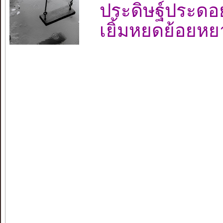
ประดิษฐ์ประดอ
เยิ้มหยดย้อยห