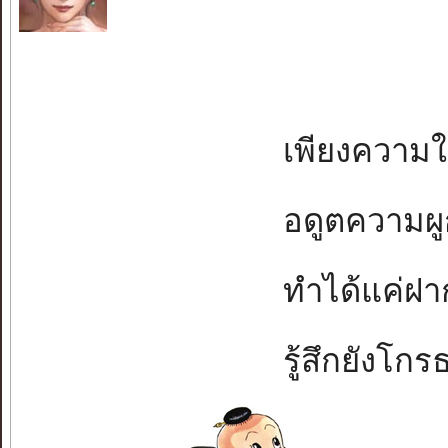
เพียงความในห
อดูตความผูกพั
ทำได้แค่ฝากจ
รู้สึกยังโกรธข