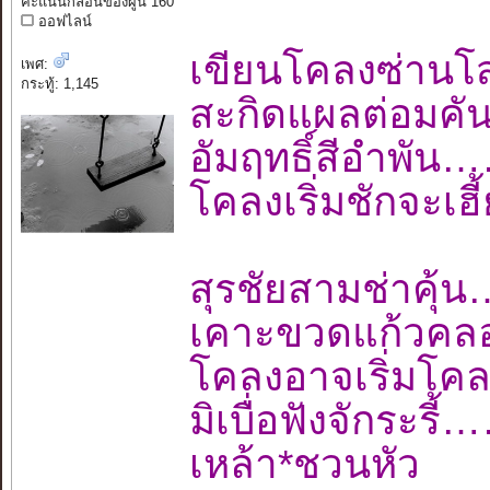
คะแนนกลอนของผู้นี้ 160
ออฟไลน์
เขียนโคลงซ่านโ
เพศ:
กระทู้: 1,145
สะกิดแผลต่อมค
อัมฤทธิ์สีอำพ
โคลงเริ่มชักจะเ
สุรชัยสามช่าค
เคาะขวดแก้วคลอ
โคลงอาจเริ่มโค
มิเบื่อฟังจักร
เหล้า*ชวนหัว