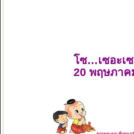
โซ…เซอะเซ
20 พฤษภาค
ขอบพระคุณ ที่กรุณาเย