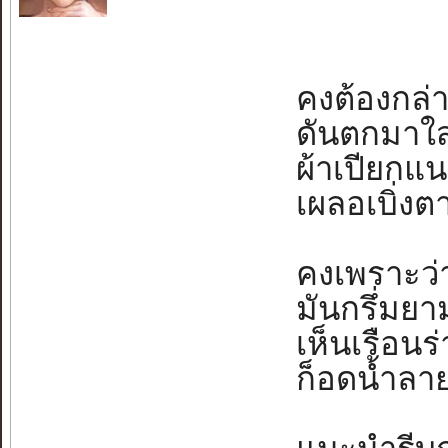
คงต้องกล่า
ดันตกมาใส่เธ
ผ้าเปียกแน
เผลอเบิ่งตา
คงเพราะว่า
มันกรึ่มยามฝ
เห็นเรือนร่
ก็อดน้ำลายเ