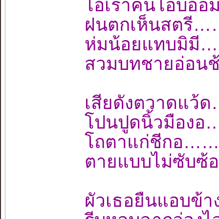
ไอ้เราคนโอบอ้
ฝนตกเห็นสตรี…
ห่มน้อยแทบมิม
สวมบทชายอ่อนช
เสียดังตวาดแว
โปนปูดนิ้วมือ
โถตาแก่ชีกอ…
ตายแบบไม่ซับซ้
ผัวเธอยืนแอบข