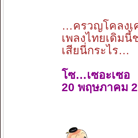
…ครวญโคลงเคล้
เพลงไทยเดิมนี้
เสียนี่กระไร…
โซ…เซอะเซอ
20 พฤษภาคม 