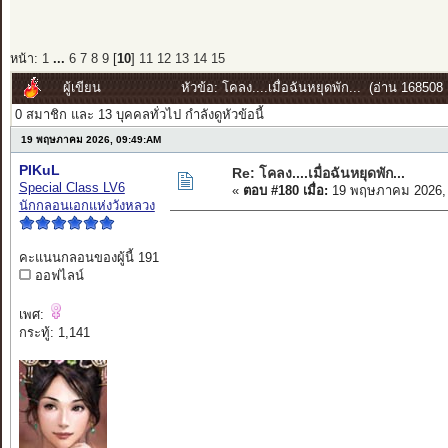
หน้า:
1
...
6
7
8
9
[
10
]
11
12
13
14
15
ผู้เขียน
หัวข้อ: โคลง....เมื่อฉันหยุดพัก... (อ่าน 168508 ค
0 สมาชิก และ 13 บุคคลทั่วไป กำลังดูหัวข้อนี้
19 พฤษภาคม 2026, 09:49:AM
PIKuL
Re: โคลง....เมื่อฉันหยุดพัก...
Special Class LV6
«
ตอบ #180 เมื่อ:
19 พฤษภาคม 2026, 
นักกลอนเอกแห่งวังหลวง
คะแนนกลอนของผู้นี้ 191
ออฟไลน์
เพศ:
กระทู้: 1,141