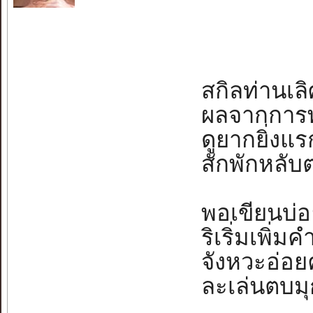
สกิลท่านเลิศ
ผลจากการพาก
ดูยากยิ่งแรก
สักพักหลับต
พอเขียนบ่อ
ริเริ่มเพิ่มคำ
จังหวะอ่อยค
ละเล่นตบมุกไ