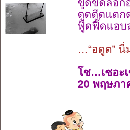
ขูดขีดลอก
ตูดตีดแตกต
ฟู๊ดฟี๊ดแอ
…“อดูต” นี่
โซ…เซอะเ
20 พฤษภา