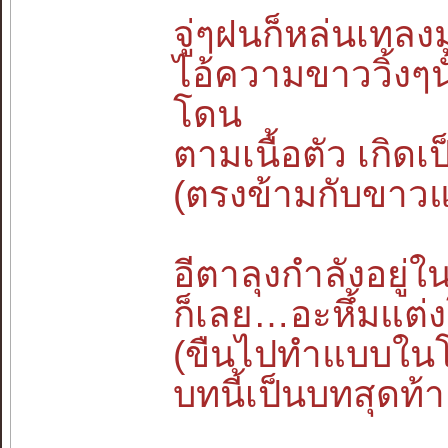
จู่ๆฝนก็หล่นเทลงม
ไอ้ความขาววิ้งๆ
โดน
ตามเนื้อตัว เกิดเป
(ตรงข้ามกับขาวแ
อีตาลุงกำลังอยู่ใ
ก็เลย…อะหึ้มแต
(ขืนไปทำแบบในโ
บทนี้เป็นบทสุดท้