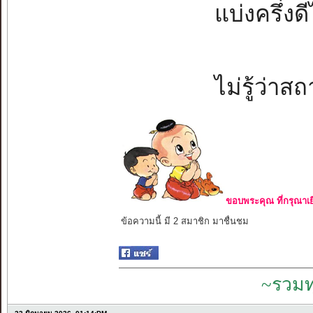
แบ่งครึ่งด
ไม่รู้ว่าส
ขอบพระคุณ ที่กรุณาเย
ข้อความนี้ มี 2 สมาชิก มาชื่นชม
~รวมท