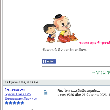
ขอบพระคุณ ที่กรุณาเย
ข้อความนี้ มี 2 สมาชิก มาชื่นชม
~รวมท
21 มิถุนายน 2026, 11:23:PM
โซ...เซอะเซอ
Re: โคลง....เมื่อฉันหยุดพัก...
Special Class LV5
«
ตอบ #226 เมื่อ:
21 มิถุนายน 2026, 
นักกลอนแห่งเมืองหลวง