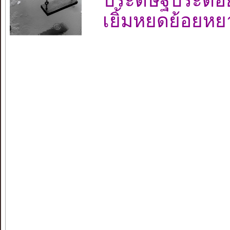
ประดิษฐ์ประดอ
เยิ้มหยดย้อยห