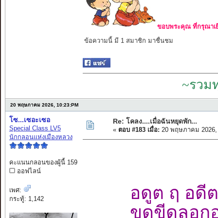
ขอบพระคุณ ที่กรุณาเย
ข้อความนี้ มี 1 สมาชิก มาชื่นชม
~รวมท
20 พฤษภาคม 2026, 10:23:PM
โซ...เซอะเซอ
Re: โคลง....เมื่อฉันหยุดพัก...
Special Class LV5
«
ตอบ #183 เมื่อ:
20 พฤษภาคม 2026, 
นักกลอนแห่งเมืองหลวง
คะแนนกลอนของผู้นี้ 159
ออฟไลน์
อดูต ฤ อดี
เพศ:
กระทู้: 1,142
ขูดขีดลอก