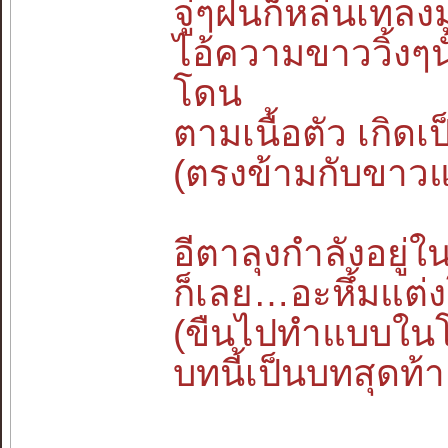
จู่ๆฝนก็หล่นเทลงม
ไอ้ความขาววิ้งๆ
โดน
ตามเนื้อตัว เกิดเป
(ตรงข้ามกับขาวแ
อีตาลุงกำลังอยู่ใ
ก็เลย…อะหึ้มแต
(ขืนไปทำแบบในโ
บทนี้เป็นบทสุดท้