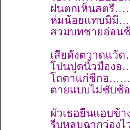
ฝนตกเห็นสตรี…
ห่มน้อยแทบมิม
สวมบทชายอ่อนช
เสียดังตวาดแว
โปนปูดนิ้วมือ
โถตาแก่ชีกอ…
ตายแบบไม่ซับซ้
ผัวเธอยืนแอบข
รีบหลบฉากว่อ