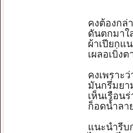
คงต้องกล่า
ดันตกมาใส่เธ
ผ้าเปียกแน
เผลอเบิ่งตา
คงเพราะว่า
มันกรึ่มยามฝ
เห็นเรือนร่
ก็อดน้ำลายเ
แนะนำรีบกล