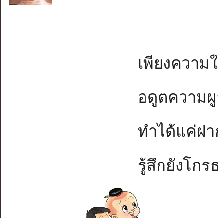
เพียงความในห
อดูตความผูกพั
ทำได้แค่ฝากจ
รู้สึกยังโกรธข