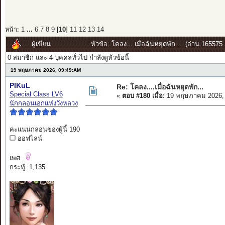
หน้า:
1
...
6
7
8
9
[
10
]
11
12
13
14
ผู้เขียน
หัวข้อ: โคลง....เมื่อฉันหยุดพัก... (อ่าน 165575 ค
0 สมาชิก และ 4 บุคคลทั่วไป กำลังดูหัวข้อนี้
19 พฤษภาคม 2026, 09:49:AM
PIKuL
Re: โคลง....เมื่อฉันหยุดพัก...
Special Class LV6
«
ตอบ #180 เมื่อ:
19 พฤษภาคม 2026, 
นักกลอนเอกแห่งวังหลวง
คะแนนกลอนของผู้นี้ 190
ออฟไลน์
เพศ:
กระทู้: 1,135