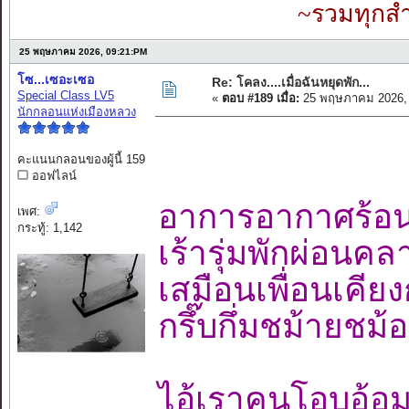
~รวมทุกสำ
25 พฤษภาคม 2026, 09:21:PM
โซ...เซอะเซอ
Re: โคลง....เมื่อฉันหยุดพัก...
Special Class LV5
«
ตอบ #189 เมื่อ:
25 พฤษภาคม 2026, 
นักกลอนแห่งเมืองหลวง
คะแนนกลอนของผู้นี้ 159
ออฟไลน์
อาการอากาศร
เพศ:
กระทู้: 1,142
เร้ารุ่มพักผ่อน
เสมือนเพื่อนเคี
กรึ๊บกึ่มชม้ายช
ไอ้เราคนโอบอ้