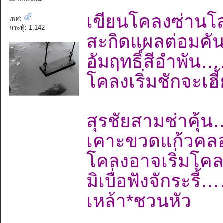
เขียนโคลงซ่านโ
เพศ:
กระทู้: 1,142
สะกิดแผลต่อมค
อัมฤทธิ์สีอำพ
โคลงเริ่มชักจะเ
สุรชัยสามช่าค
เคาะขวดแก้วคลอ
โคลงอาจเริ่มโค
มิเบื่อฟังจักร
เหล้า*ชวนหัว