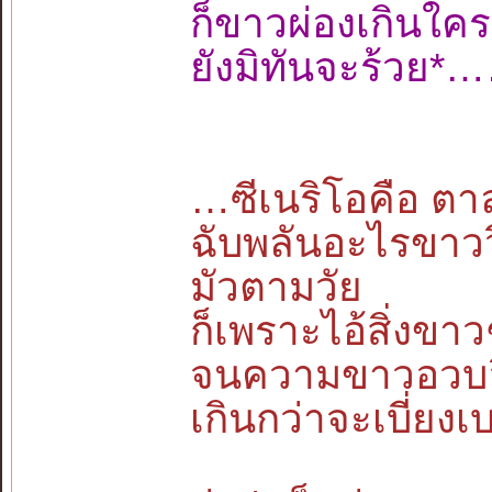
ก็ขาวผ่องเกิน
ยังมิทันจะร้วย
…ซีเนริโอคือ ตาลุ
ฉับพลันอะไรขาว
มัวตามวัย
ก็เพราะไอ้สิ่งขาว
จนความขาวอวบอึ
เกินกว่าจะเบี่ย