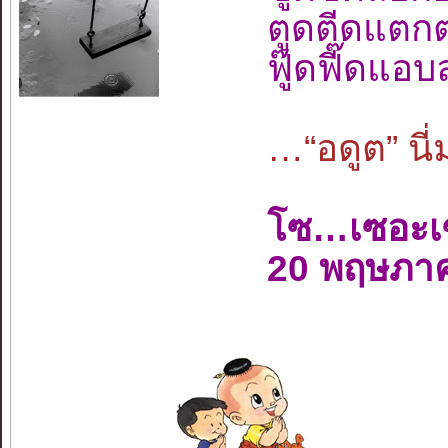
ตูดตีดแตกต
ฟู๊ดฟี๊ดแอ
…“อดูต” นี่
โซ…เซอะเ
20 พฤษภา