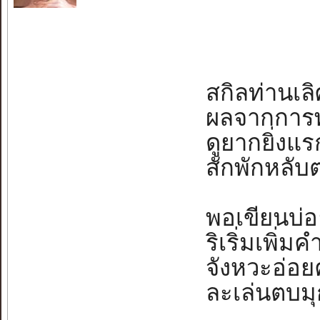
สกิลท่านเลิศ
ผลจากการพาก
ดูยากยิ่งแรก
สักพักหลับต
พอเขียนบ่อ
ริเริ่มเพิ่มคำ
จังหวะอ่อยค
ละเล่นตบมุกไ