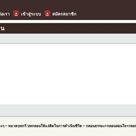
ต่อเรา
เข้าสู่ระบบ
สมัครสมาชิก
อน
าะๆ
>
หมวดบทกวี บทกลอนให้แง่คิดในการดำเนินชีวิต
>
กลอนธรรมะ+กลอนสอนใจ+กลอน