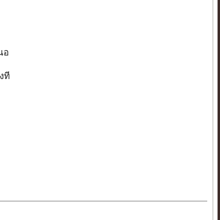
เนอ
งที