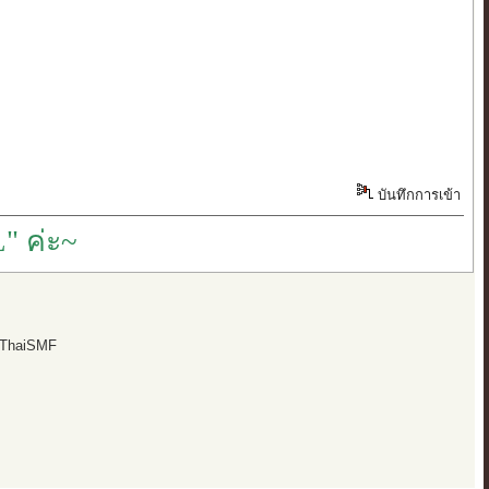
บันทึกการเข้า
" ค่ะ~
 ThaiSMF