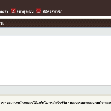
ต่อเรา
เข้าสู่ระบบ
สมัครสมาชิก
อน
าะๆ
>
หมวดบทกวี บทกลอนให้แง่คิดในการดำเนินชีวิต
>
กลอนธรรมะ+กลอนสอนใจ+กลอน