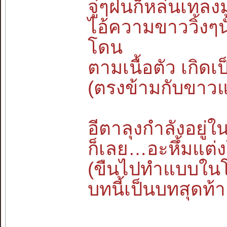
จู่ๆฝนก็หล่นเทลงม
ไอ้ความขาววิ้งๆ
โดน
ตามเนื้อตัว เกิดเป
(ตรงข้ามกับขาวแ
อีตาลุงกำลังอยู่ใ
ก็เลย…อะหึ้มแต
(ขืนไปทำแบบในโ
บทนี้เป็นบทสุดท้