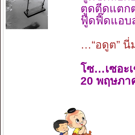
ตูดตีดแตกต
ฟู๊ดฟี๊ดแอ
…“อดูต” นี่
โซ…เซอะเ
20 พฤษภา