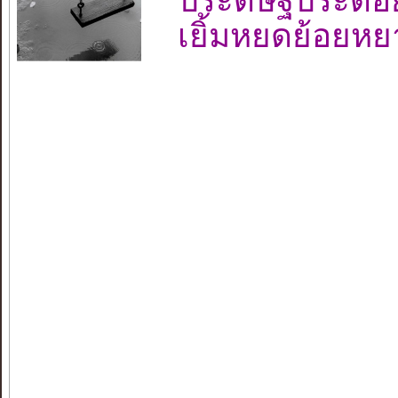
ประดิษฐ์ประดอ
เยิ้มหยดย้อยห