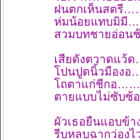
ฝนตกเห็นสตรี…
ห่มน้อยแทบมิม
สวมบทชายอ่อนช
เสียดังตวาดแว
โปนปูดนิ้วมือ
โถตาแก่ชีกอ…
ตายแบบไม่ซับซ้
ผัวเธอยืนแอบข
รีบหลบฉากว่อ