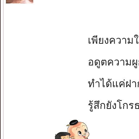
เพียงความในห
อดูตความผูกพั
ทำได้แค่ฝากจ
รู้สึกยังโกรธข