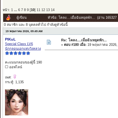
หน้า:
1
...
6
7
8
9
[
10
]
11
12
13
14
ผู้เขียน
หัวข้อ: โคลง....เมื่อฉันหยุดพัก... (อ่าน 165327 ค
0 สมาชิก และ 8 บุคคลทั่วไป กำลังดูหัวข้อนี้
19 พฤษภาคม 2026, 09:49:AM
PIKuL
Re: โคลง....เมื่อฉันหยุดพัก...
Special Class LV6
«
ตอบ #180 เมื่อ:
19 พฤษภาคม 2026, 
นักกลอนเอกแห่งวังหลวง
คะแนนกลอนของผู้นี้ 190
ออฟไลน์
เพศ:
กระทู้: 1,135