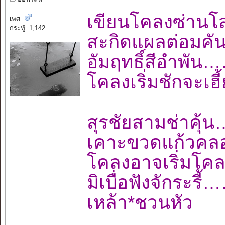
เขียนโคลงซ่านโ
เพศ:
กระทู้: 1,142
สะกิดแผลต่อมค
อัมฤทธิ์สีอำพ
โคลงเริ่มชักจะเ
สุรชัยสามช่าค
เคาะขวดแก้วคลอ
โคลงอาจเริ่มโค
มิเบื่อฟังจักร
เหล้า*ชวนหัว