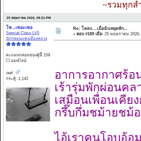
~รวมทุกสำ
25 พฤษภาคม 2026, 09:21:PM
โซ...เซอะเซอ
Re: โคลง....เมื่อฉันหยุดพัก...
Special Class LV5
«
ตอบ #189 เมื่อ:
25 พฤษภาคม 2026, 
นักกลอนแห่งเมืองหลวง
คะแนนกลอนของผู้นี้ 159
ออฟไลน์
อาการอากาศร
เพศ:
กระทู้: 1,142
เร้ารุ่มพักผ่อน
เสมือนเพื่อนเคี
กรึ๊บกึ่มชม้ายช
ไอ้เราคนโอบอ้