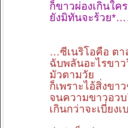
ก็ขาวผ่องเกิน
ยังมิทันจะร้วย
…ซีเนริโอคือ ตาลุ
ฉับพลันอะไรขาว
มัวตามวัย
ก็เพราะไอ้สิ่งขาว
จนความขาวอวบอึ
เกินกว่าจะเบี่ย