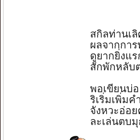
สกิลท่านเลิศ
ผลจากการพาก
ดูยากยิ่งแรก
สักพักหลับต
พอเขียนบ่อ
ริเริ่มเพิ่มคำ
จังหวะอ่อยค
ละเล่นตบมุกไ