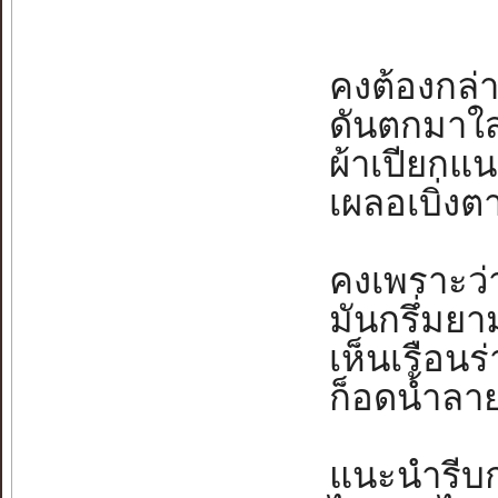
คงต้องกล่า
ดันตกมาใส่เธ
ผ้าเปียกแน
เผลอเบิ่งตา
คงเพราะว่า
มันกรึ่มยามฝ
เห็นเรือนร่
ก็อดน้ำลายเ
แนะนำรีบกล