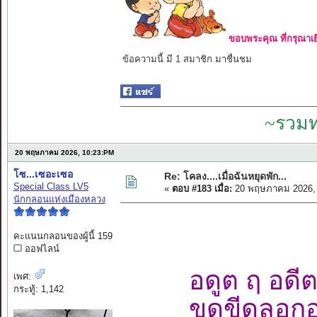
ขอบพระคุณ ที่กรุณาเย
ข้อความนี้ มี 1 สมาชิก มาชื่นชม
~รวมท
20 พฤษภาคม 2026, 10:23:PM
โซ...เซอะเซอ
Re: โคลง....เมื่อฉันหยุดพัก...
Special Class LV5
«
ตอบ #183 เมื่อ:
20 พฤษภาคม 2026, 
นักกลอนแห่งเมืองหลวง
คะแนนกลอนของผู้นี้ 159
ออฟไลน์
อดูต ฤ อดี
เพศ:
กระทู้: 1,142
ขูดขีดลอก