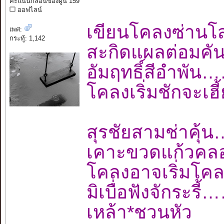
คะแนนกลอนของผู้นี้ 159
ออฟไลน์
เขียนโคลงซ่านโ
เพศ:
กระทู้: 1,142
สะกิดแผลต่อมค
อัมฤทธิ์สีอำพ
โคลงเริ่มชักจะเ
สุรชัยสามช่าค
เคาะขวดแก้วคลอ
โคลงอาจเริ่มโค
มิเบื่อฟังจักร
เหล้า*ชวนหัว