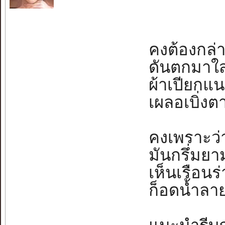
คงต้องกล่า
ดันตกมาใส่เธ
ผ้าเปียกแน
เผลอเบิ่งตา
คงเพราะว่า
มันกรึ่มยามฝ
เห็นเรือนร่
ก็อดน้ำลายเ