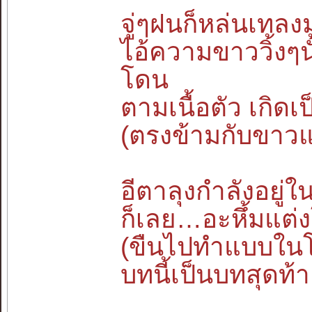
จู่ๆฝนก็หล่นเทลงม
ไอ้ความขาววิ้งๆ
โดน
ตามเนื้อตัว เกิดเป
(ตรงข้ามกับขาวแ
อีตาลุงกำลังอยู่ใ
ก็เลย…อะหึ้มแต
(ขืนไปทำแบบในโ
บทนี้เป็นบทสุดท้