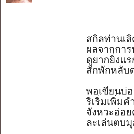
สกิลท่านเลิศ
ผลจากการพาก
ดูยากยิ่งแรก
สักพักหลับต
พอเขียนบ่อ
ริเริ่มเพิ่มคำ
จังหวะอ่อยค
ละเล่นตบมุกไ