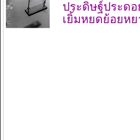
ประดิษฐ์ประดอ
เยิ้มหยดย้อยห