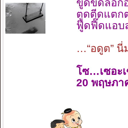
ขูดขีดลอก
ตูดตีดแตกต
ฟู๊ดฟี๊ดแอ
…“อดูต” นี่
โซ…เซอะเ
20 พฤษภา