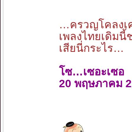
…ครวญโคลงเคล้
เพลงไทยเดิมนี้
เสียนี่กระไร…
โซ…เซอะเซอ
20 พฤษภาคม 