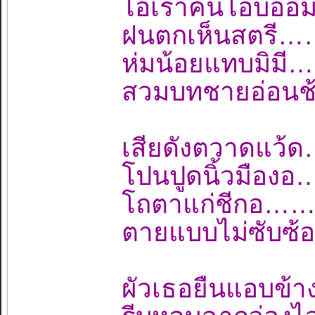
ไอ้เราคนโอบอ้
ฝนตกเห็นสตรี…
ห่มน้อยแทบมิม
สวมบทชายอ่อนช
เสียดังตวาดแว
โปนปูดนิ้วมือ
โถตาแก่ชีกอ…
ตายแบบไม่ซับซ้
ผัวเธอยืนแอบข