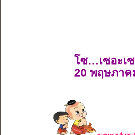
โซ…เซอะเซ
20 พฤษภาค
ขอบพระคุณ ที่กรุณาเย