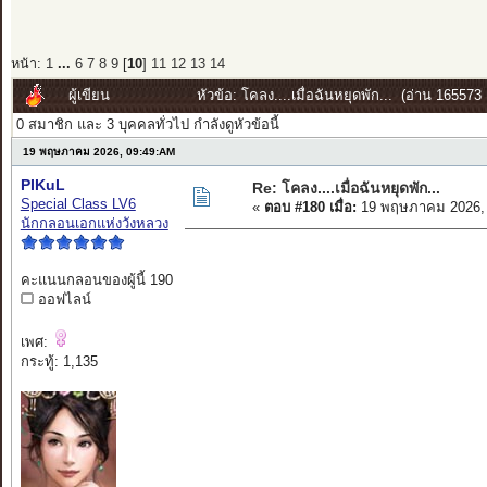
หน้า:
1
...
6
7
8
9
[
10
]
11
12
13
14
ผู้เขียน
หัวข้อ: โคลง....เมื่อฉันหยุดพัก... (อ่าน 165573 ค
0 สมาชิก และ 3 บุคคลทั่วไป กำลังดูหัวข้อนี้
19 พฤษภาคม 2026, 09:49:AM
PIKuL
Re: โคลง....เมื่อฉันหยุดพัก...
Special Class LV6
«
ตอบ #180 เมื่อ:
19 พฤษภาคม 2026, 
นักกลอนเอกแห่งวังหลวง
คะแนนกลอนของผู้นี้ 190
ออฟไลน์
เพศ:
กระทู้: 1,135