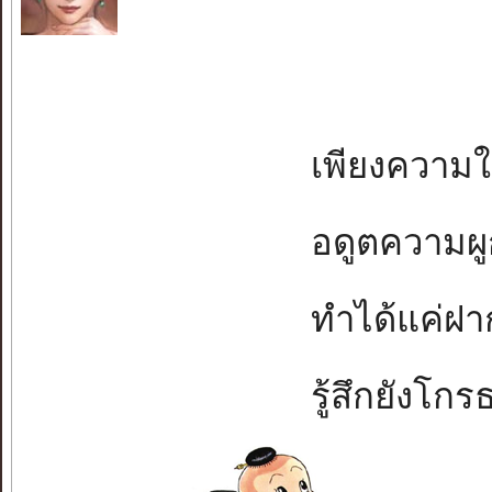
เพียงความในห
อดูตความผูกพั
ทำได้แค่ฝากจ
รู้สึกยังโกรธข