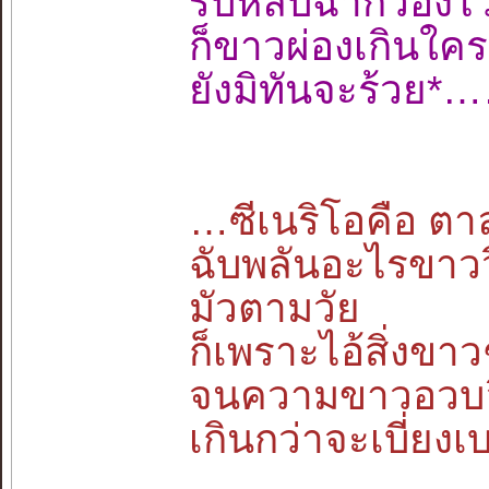
รีบหลบฉากว่อ
ก็ขาวผ่องเกิน
ยังมิทันจะร้วย
…ซีเนริโอคือ ตาลุ
ฉับพลันอะไรขาว
มัวตามวัย
ก็เพราะไอ้สิ่งขาว
จนความขาวอวบอึ
เกินกว่าจะเบี่ย