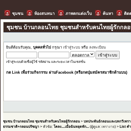
ชุมชน
ห้องสนทนา
ภาพตกแต่งเว็บ
ค้นหา
ติด
ชุมชน บ้านกลอนไทย ชุมชนสำหรับคนไทยผู้รักกล
ยินดีต้อนรับคุณ,
บุคคลทั่วไป
กรุณา
เข้าสู่ระบบ
หรือ
ลงทะเบียน
เข้าสู่ระบบด้วยชื่อผู้ใช้ รหัสผ่าน และระยะเวลาในเซสชั่น
กด Link เพื่อร่วมกิจกรรม ผ่านFacebook (หรือกดปุ่มสมัครสมาชิกด้านบน)
ชุมชน บ้านกลอนไทย ชุมชนสำหรับคนไทยผู้รักกลอน
>
บทประพันธ์กลอนและบทกวีเพรา
ธรรมชาติ+กลอนปรัชญา
> หัวข้อ:
โคลง....เมื่อฉันหยุดพัก...
(ผู้ดูแล:
เพรางาย
) >
List ค