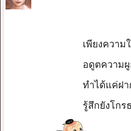
เพียงความในห
อดูตความผูกพั
ทำได้แค่ฝากจ
รู้สึกยังโกรธข