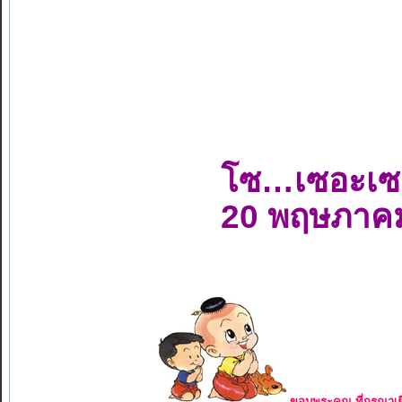
โซ…เซอะเซ
20 พฤษภาค
ขอบพระคุณ ที่กรุณาเย