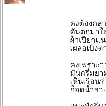
คงต้องกล่า
ดันตกมาใส่เธ
ผ้าเปียกแน
เผลอเบิ่งตา
คงเพราะว่า
มันกรึ่มยามฝ
เห็นเรือนร่
ก็อดน้ำลายเ