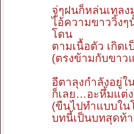
จู่ๆฝนก็หล่นเทลงม
ไอ้ความขาววิ้งๆ
โดน
ตามเนื้อตัว เกิดเป
(ตรงข้ามกับขาวแ
อีตาลุงกำลังอยู่ใ
ก็เลย…อะหึ้มแต
(ขืนไปทำแบบในโ
บทนี้เป็นบทสุดท้