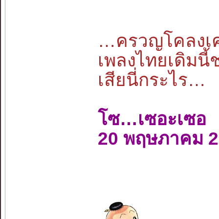
…ครวญโคลงเคล้
เพลงไทยเดิมนี้
เสียนี่กระไร…
โซ…เซอะเซอ
20 พฤษภาคม 