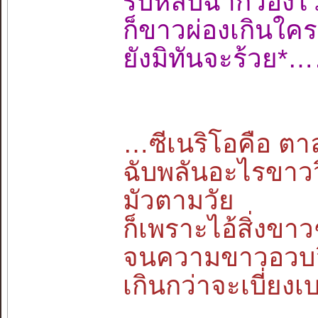
รีบหลบฉากว่อ
ก็ขาวผ่องเกิน
ยังมิทันจะร้วย
…ซีเนริโอคือ ตาลุ
ฉับพลันอะไรขาว
มัวตามวัย
ก็เพราะไอ้สิ่งขาว
จนความขาวอวบอึ
เกินกว่าจะเบี่ย