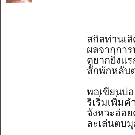
สกิลท่านเลิศ
ผลจากการพาก
ดูยากยิ่งแรก
สักพักหลับต
พอเขียนบ่อ
ริเริ่มเพิ่มคำ
จังหวะอ่อยค
ละเล่นตบมุกไ