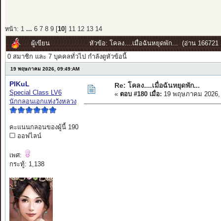
หน้า:
1
...
6
7
8
9
[
10
]
11
12
13
14
ผู้เขียน
หัวข้อ: โคลง....เมื่อฉันหยุดพัก... (อ่าน 166721 ค
0 สมาชิก และ 7 บุคคลทั่วไป กำลังดูหัวข้อนี้
19 พฤษภาคม 2026, 09:49:AM
PIKuL
Re: โคลง....เมื่อฉันหยุดพัก...
Special Class LV6
«
ตอบ #180 เมื่อ:
19 พฤษภาคม 2026, 
นักกลอนเอกแห่งวังหลวง
คะแนนกลอนของผู้นี้ 190
ออฟไลน์
เพศ:
กระทู้: 1,138