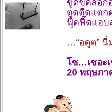
ขูดขีดลอก
ตูดตีดแตกต
ฟู๊ดฟี๊ดแอ
…“อดูต” นี่
โซ…เซอะเ
20 พฤษภา