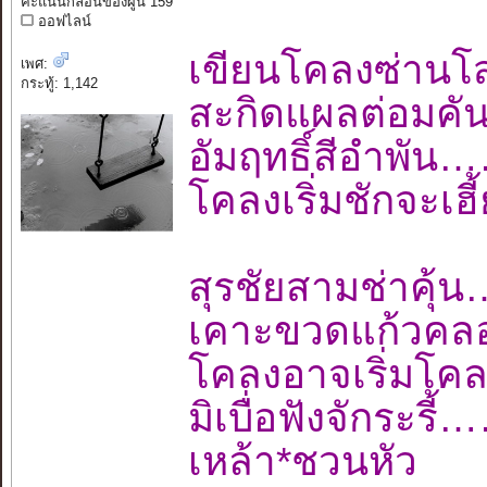
คะแนนกลอนของผู้นี้ 159
ออฟไลน์
เขียนโคลงซ่านโ
เพศ:
กระทู้: 1,142
สะกิดแผลต่อมค
อัมฤทธิ์สีอำพ
โคลงเริ่มชักจะเ
สุรชัยสามช่าค
เคาะขวดแก้วคลอ
โคลงอาจเริ่มโค
มิเบื่อฟังจักร
เหล้า*ชวนหัว