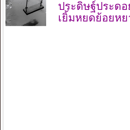
ประดิษฐ์ประดอ
เยิ้มหยดย้อยห