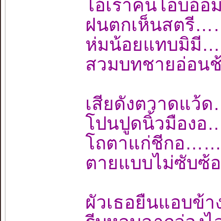
ไอ้เราคนโอบอ้
ฝนตกเห็นสตรี…
ห่มน้อยแทบมิม
สวมบทชายอ่อนช
เสียดังตวาดแว
โปนปูดนิ้วมือ
โถตาแก่ชีกอ…
ตายแบบไม่ซับซ้
ผัวเธอยืนแอบข