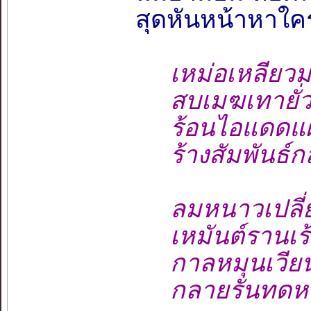
สุดหันหน้าหาใคร
เหม่อเหลียวมอ
สบเมฆเทายั่วยิ
ร้อนไอแดดแผ
ร้างสัมพันธ์กลั
ลมหนาวเปลี่ย
เหมันต์รานเร้าร
กาลหมุนเวียนเป
กลายรันทดหดหู