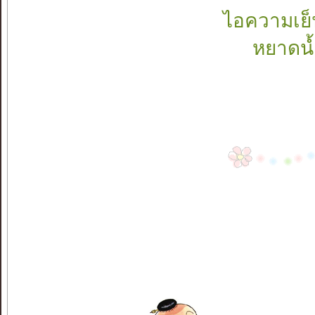
ไอความเย็
หยาดน้ำ