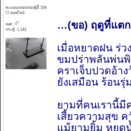
คะแนนกลอนของผู้นี้ 159
ออฟไลน์
…(ขอ) ฤดูที่แตก
เพศ:
กระทู้: 1,142
เมื่อหยาดฝน ร่
ขมปร่าพลันพ่นพิ
คราเจ็บปวดอ้างว้
ยังเสมือน ร้อนร
ยามที่คนเรานี้มี
เสี้ยวความสุข คว
แม้ยามยิ้ม หยด