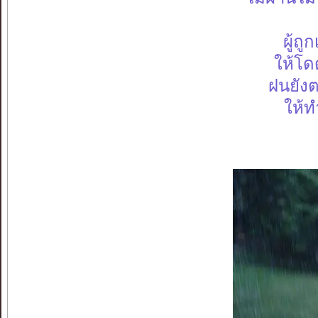
ผู้ถู
ให้โดด
ฝนยังต
ให้ท