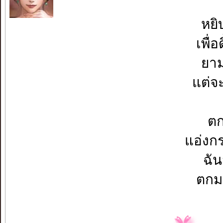
หยิ
เพื่
ยา
แต่จ
ตก
แอ่งก
ฉั
ตกมา