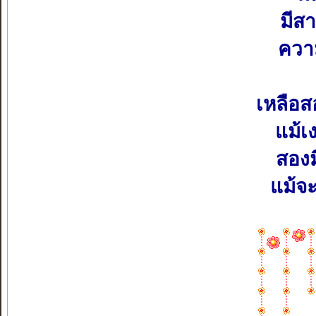
มีส
ความ
เหลือส
แม้เ
สองม
แม้จะ