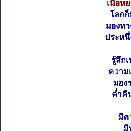
เมื่อห
โลกก็
มองทาง
ประหนึ
รู้สึ
ความเ
มองร
ค่ำคื
มีค
มี