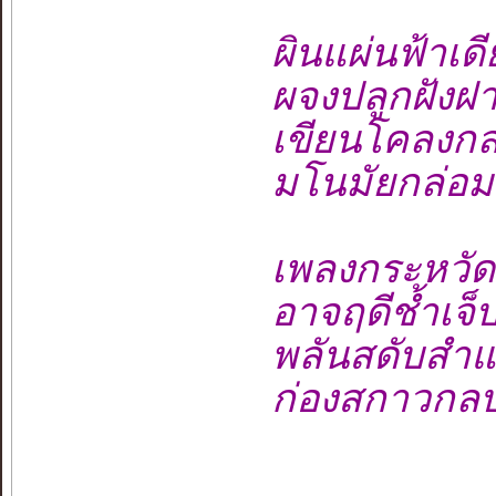
ผินแผ่นฟ้าเดีย
ผจงปลูกฝังฝา
เขียนโคลงกล
มโนมัยกล่อมขว
เพลงกระหวัดคั
อาจฤดีช้ำเจ็
พลันสดับสำแด
ก่องสกาวกลบ