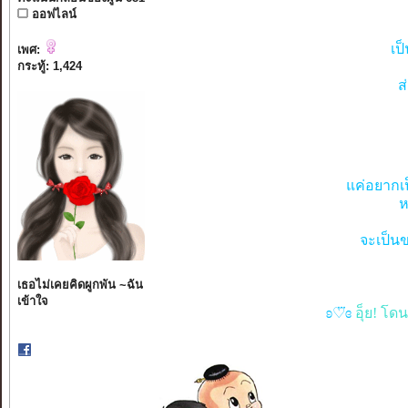
ออฟไลน์
เป
เพศ:
กระทู้: 1,424
ส
แค่อยากเป
ห
จะเป็นข
เธอไม่เคยคิดผูกพัน ~ฉัน
เข้าใจ
ʚ♡⃛ɞ
อุ็ย! โด