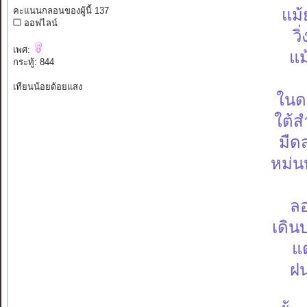
คะแนนกลอนของผู้นี้ 137
แม้
ออฟไลน์
วิ
เพศ:
แม
กระทู้: 844
เทียนน้อยด้อยแสง
ในดว
ใต้ส
มืด
หม่นห
ลอ
เดิน
แต
ฝน