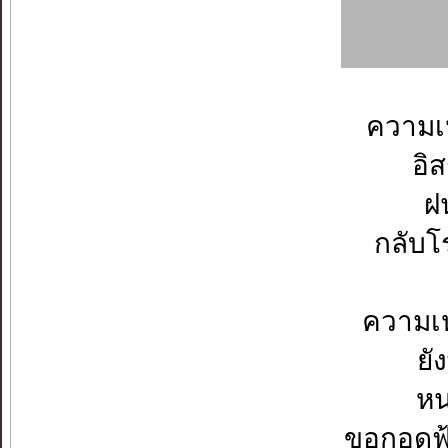
ความเ
อิ
ฝน
กลับโ
ความเ
ยั
หน
ขอกอดฟ้