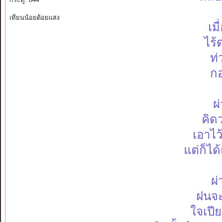
เทียนน้อยด้อยแสง
เม
ไร้
ท่
กอ
ผ
คิดว
เอาไว
แต่ก็ได
ผ่
ฝนจะ
ใจเปี