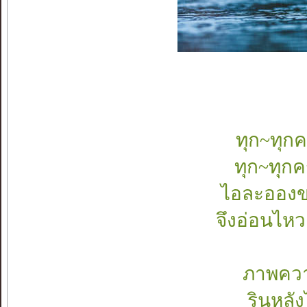
ทุก~ทุกค
ทุก~ทุกค
ไอละอองขอ
จึงอ่อนไห
ภาพควา
รินหลั