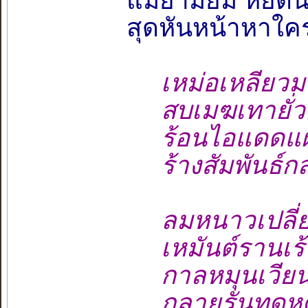
แม้ยามยิ้ม หยดน
สุดหันหน้าหาใคร
เหม่อเหลียวมอ
สบเมฆเทายั่วยิ้
ร้อนไอแดดแผ
ร้างสัมพันธ์กลั
ลมหนาวเปลี่ย
เหมันต์รานเร้ารุ
กาลหมุนเวียนเป
กลายรันทดหดหู่