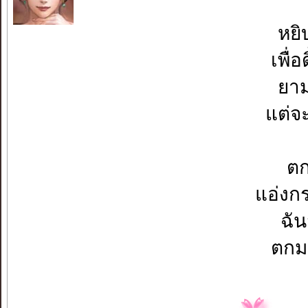
หยิ
เพื่
ยา
แต่จ
ตก
แอ่งก
ฉั
ตกมา