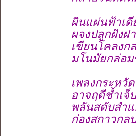
ผินแผ่นฟ้าเดีย
ผจงปลูกฝังฝาก
เขียนโคลงกล
มโนมัยกล่อมขว
เพลงกระหวัดคั
อาจฤดีช้ำเจ็บ
พลันสดับสำแด
ก่องสกาวกลบ