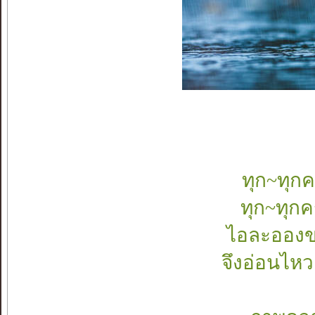
ทุก~ทุกค
ทุก~ทุกค
ไอละอองขอ
จึงอ่อนไห