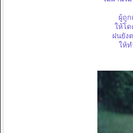
ผู้ถู
ให้โดด
ฝนยังต
ให้ท