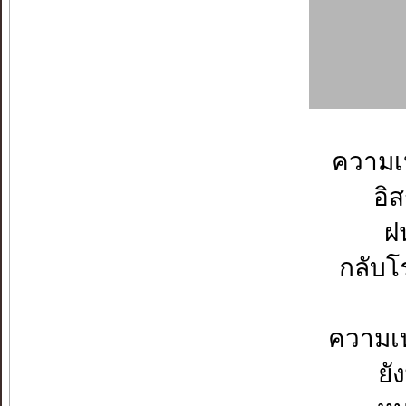
ความเ
อิ
ฝน
กลับโ
ความเ
ยั