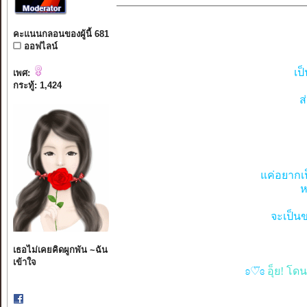
คะแนนกลอนของผู้นี้ 681
ออฟไลน์
เป
เพศ:
กระทู้: 1,424
ส
แค่อยากเป
ห
จะเป็นข
เธอไม่เคยคิดผูกพัน ~ฉัน
เข้าใจ
ʚ♡⃛ɞ
อุ็ย! โด