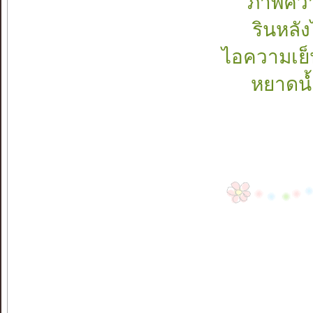
ภาพควา
รินหลั
ไอความเย็
หยาดน้ำ