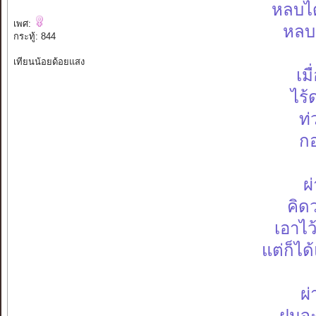
หลบได
เพศ:
หลบ
กระทู้: 844
เทียนน้อยด้อยแสง
เม
ไร้
ท่
กอ
ผ
คิดว
เอาไว
แต่ก็ได
ผ่