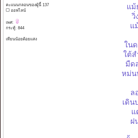
คะแนนกลอนของผู้นี้ 137
แม้
ออฟไลน์
วิ
เพศ:
แม
กระทู้: 844
เทียนน้อยด้อยแสง
ในดว
ใต้ส
มืด
หม่นห
ลอ
เดิน
แต
ฝน