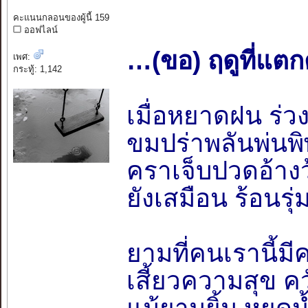
คะแนนกลอนของผู้นี้ 159
ออฟไลน์
…(ขอ) ฤดูที่แตกต
เพศ:
กระทู้: 1,142
เมื่อหยาดฝน ร่
ขมปร่าพลันพ่นพิ
คราเจ็บปวดอ้างว้
ยังเสมือน ร้อนรุ
ยามที่คนเรานี้มี
เสี้ยวความสุข คว