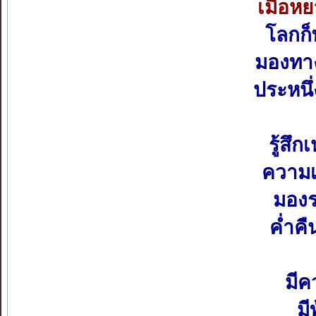
เมื่อห
โลกก็
มองทาง
ประหนึ
รู้สึ
ความเ
มองร
ค่ำคื
มีค
มี