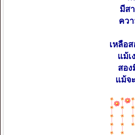
มีส
ความ
เหลือส
แม้เ
สองม
แม้จะ