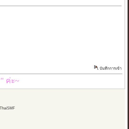
บันทึกการเข้า
" ค่ะ~
 ThaiSMF