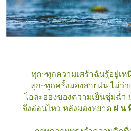
ทุก~ทุกความเศร้าฉันรู้อยู่เห
ทุก~ทุกครั้งมองสายฝน ไม่ว่
ไอละอองของความเย็นชุ่มฉ่ำ 
จึงอ่อนไหว หลังมองหยาด
ฝ น ท