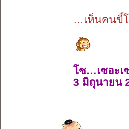
…เห็นคนขี้โ
โซ…เซอะเ
3 มิถุนายน 