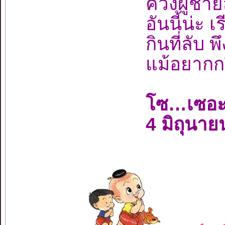
ควงผู้ช
อันนี้น่ะ 
กินที่ลับ พ
แม้อยากกร
โซ…เซอะ
4 มิถุนา