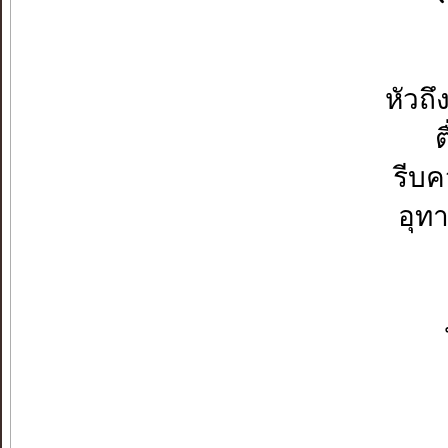
หัวถ
ต
รีบค
อุท