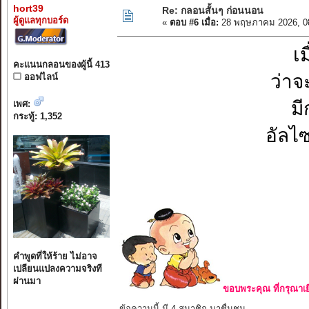
hort39
Re: กลอนสั้นๆ ก่อนนอน
ผู้ดูแลทุกบอร์ด
«
ตอบ #6 เมื่อ:
28 พฤษภาคม 2026, 0
เม
คะแนนกลอนของผู้นี้ 413
ว่าจ
ออฟไลน์
ม
เพศ:
กระทู้: 1,352
อัลไซ
คำพูดที่ให้ร้าย ไม่อาจ
เปลียนแปลงความจริงที
ผ่านมา
ขอบพระคุณ ที่กรุณาเย
ข้อความนี้ มี 4 สมาชิก มาชื่นชม