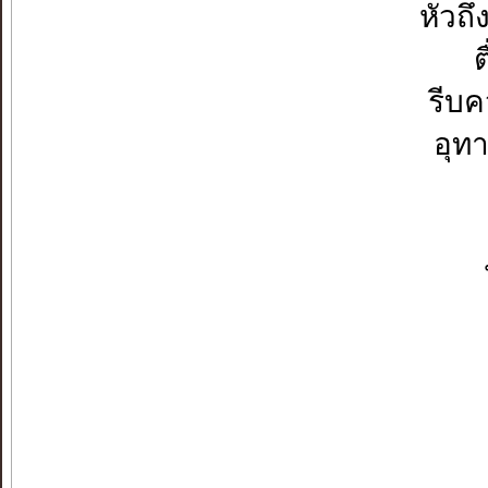
หัวถ
ต
รีบค
อุท