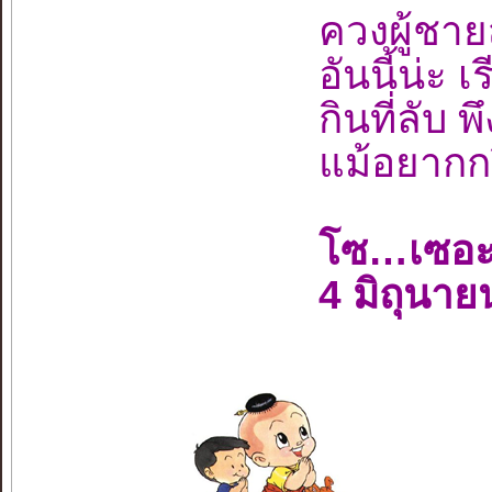
ควงผู้ช
อันนี้น่ะ 
กินที่ลับ พ
แม้อยากกร
โซ…เซอะ
4 มิถุนา