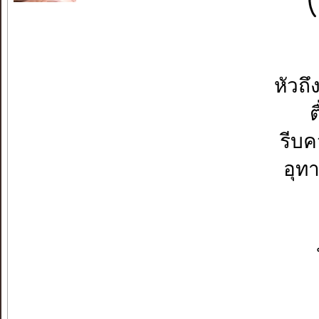
หัวถ
ต
รีบค
อุท