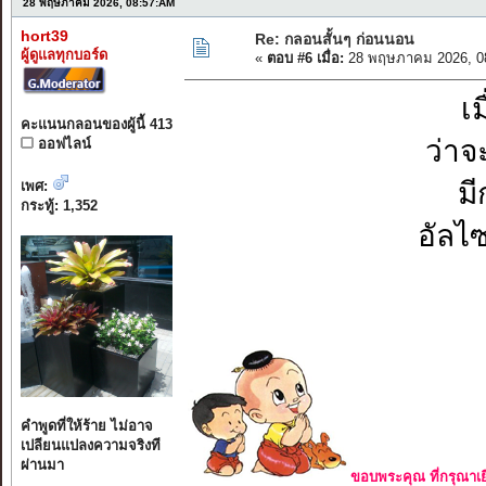
28 พฤษภาคม 2026, 08:57:AM
hort39
Re: กลอนสั้นๆ ก่อนนอน
ผู้ดูแลทุกบอร์ด
«
ตอบ #6 เมื่อ:
28 พฤษภาคม 2026, 0
เม
คะแนนกลอนของผู้นี้ 413
ว่าจ
ออฟไลน์
ม
เพศ:
กระทู้: 1,352
อัลไซ
คำพูดที่ให้ร้าย ไม่อาจ
เปลียนแปลงความจริงที
ผ่านมา
ขอบพระคุณ ที่กรุณาเย