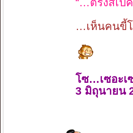
“…ตรงสเป็ค
…เห็นคนขี้โ
โซ…เซอะเ
3 มิถุนายน 