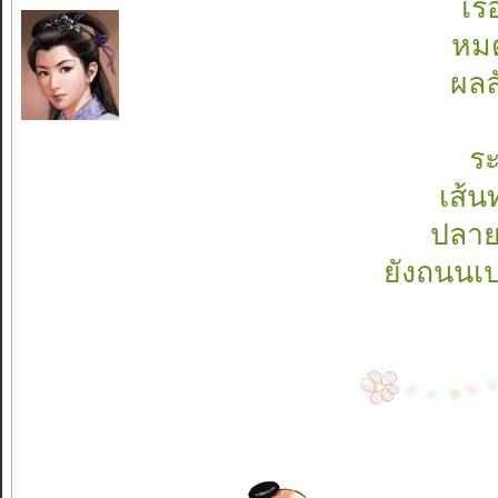
เร
หมด
ผลล
ระ
เส้น
ปลาย
ยังถนนเป