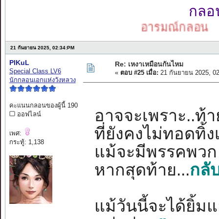
กลอนเ
อารมณ์กลอน
21 กันยายน 2025, 02:34:PM
PIKuL
Re: เหงาเหมือนกันไหม
Special Class LV6
«
ตอบ #25 เมื่อ:
21 กันยายน 2025, 0
นักกลอนเอกแห่งวังหลวง
คะแนนกลอนของผู้นี้ 190
อาจจะเพราะ..ท้ายท
ออฟไลน์
ที่ยังคงไม่ทอดทิ
เพศ:
กระทู้: 1,138
แม้จะมีพรรคพวก 
หากสุดท้าย...
กลั
แม้วันนี้จะได้ยิ้ม