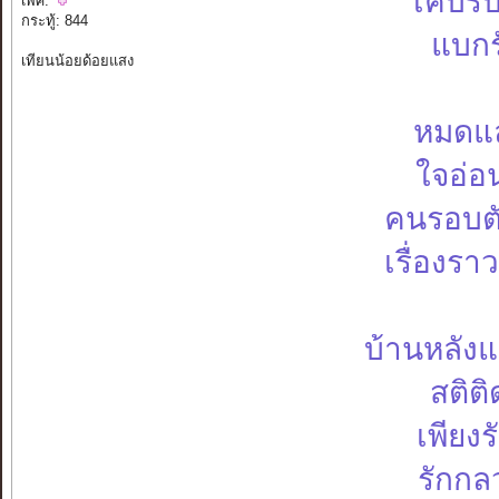
เคบรับ
เพศ:
กระทู้: 844
แบกรั
เทียนน้อยด้อยแสง
หมดแล
ใจอ่อ
คนรอบตั
เรื่องราว
บ้านหลัง
สติต
เพียงร
รักกล