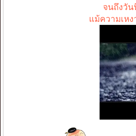
จนถึงวัน
แม้ความเหงา