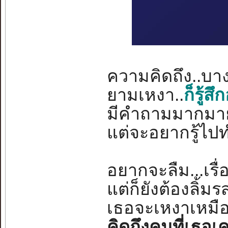
ความคิดถึง..บางค
ยามเหงา..
ก็รู้
มีคำถามมากมาย
แต่จะอยากรู้ไปทำ
อยากจะลืม...เร
แต่ก็ยังต้องลิ้มร
เธอจะเหงาเหมือน
คิดถึงคนที่เธอเค