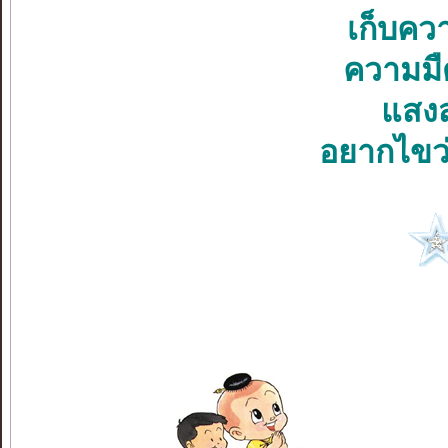
เก็บคว
ความมื
แสงสว
อยากไขว่ค