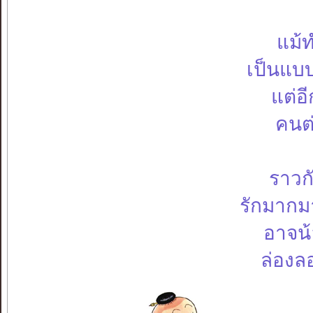
แม้ท
เป็นแบบ
แต่อ
คนต่
ราวก
รักมากมา
อาจน้
ล่องล