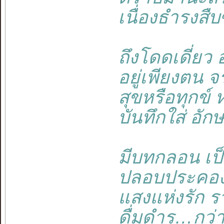
เนื่องธำรงสืบซ
ถึงโดดเดี่ยว อ
อยู่เพียงตน จรุ
สุขหรือทุกข์ ห
บันทึกใส่ อักษร
มีบทกลอน เป็น
ปลอบประคอง ห
แสงแห่งรัก รา
ดื่มดำรู…กว่าอ