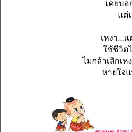
เคยบอกเ
แต่
เหงา...แ
ใช้ชีวิต
ไม่กล้าเลิกเ
หายใจแบ
ขอบพระคุณ ที่กรุณาเย