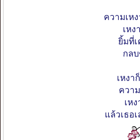
ความเหง
เหงา
ยิ้มท
กลบซ
เหงาก
ความแ
เหงา
แล้วเธอเ