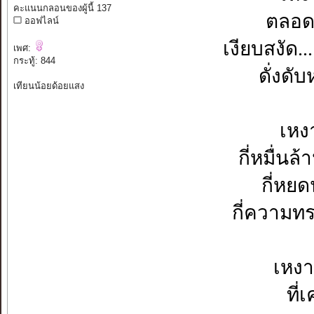
คะแนนกลอนของผู้นี้ 137
ตลอดเ
ออฟไลน์
เงียบสงัด.
เพศ:
กระทู้: 844
ดั่งดั
เทียนน้อยด้อยแสง
เหง
กี่หมื่นล
กี่หยด
กี่ความทร
เหงา
ที่