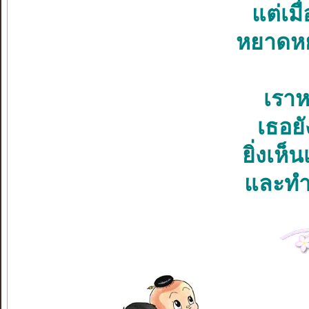
แต่เมื
หยาดหย
เราห
เธอยั
ยิ่งเห็
และทำเ