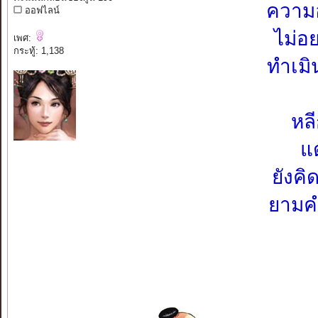
ความอ้
ออฟไลน์
ไม่อ
เพศ:
กระทู้: 1,138
ทำเมิ
หลี
แต
ยังคิ
ยามคำ