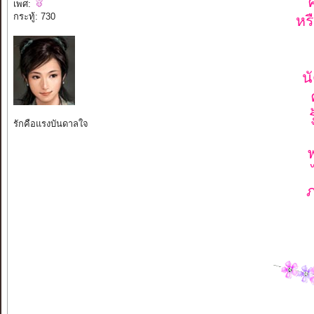
เพศ:
กระทู้: 730
หร
น
รักคือแรงบันดาลใจ
ภ