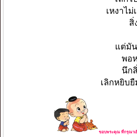
เหงาไม่
สิ
แต่มั
พอหล
นึกส
เลิกหยิบย
ขอบพระคุณ ที่กรุณาเย