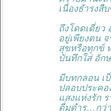
เนื่องธำรงสืบซ
ถึงโดดเดี่ยว อ
อยู่เพียงตน จรุ
สุขหรือทุกข์ ห
บันทึกใส่ อักษร
มีบทกลอน เป็น
ปลอบประคอง ห
แสงแห่งรัก รา
ดื่มดำรู…กว่าอ