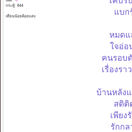
เคบรับ
เพศ:
กระทู้: 844
แบกรั
เทียนน้อยด้อยแสง
หมดแล
ใจอ่อ
คนรอบตั
เรื่องราว
บ้านหลัง
สติต
เพียงร
รักกล