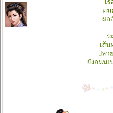
เร
หมด
ผลล
ระ
เส้น
ปลาย
ยังถนนเป