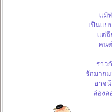
แม้ท
เป็นแบบ
แต่อ
คนต่
ราวก
รักมากมา
อาจน้
ล่องล