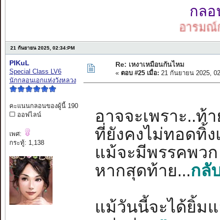
กลอนเ
อารมณ์กลอน
21 กันยายน 2025, 02:34:PM
PIKuL
Re: เหงาเหมือนกันไหม
Special Class LV6
«
ตอบ #25 เมื่อ:
21 กันยายน 2025, 0
นักกลอนเอกแห่งวังหลวง
คะแนนกลอนของผู้นี้ 190
อาจจะเพราะ..ท้ายท
ออฟไลน์
ที่ยังคงไม่ทอดทิ
เพศ:
กระทู้: 1,138
แม้จะมีพรรคพวก 
หากสุดท้าย...
กลั
แม้วันนี้จะได้ยิ้ม