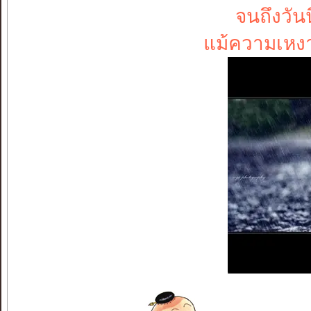
จนถึงวัน
แม้ความเหงา