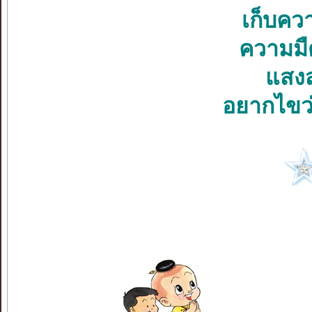
เก็บคว
ความมื
แสงสว
อยากไขว่ค