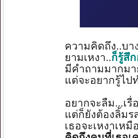
ความคิดถึง..บางค
ยามเหงา..
ก็รู้
มีคำถามมากมาย
แต่จะอยากรู้ไปทำ
อยากจะลืม...เร
แต่ก็ยังต้องลิ้มร
เธอจะเหงาเหมือน
คิดถึงคนที่เธอเค