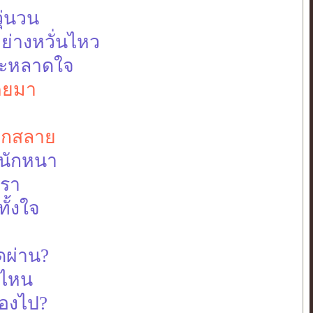
ุ่นวน
ย่างหวั่นไหว
ประหลาดใจ
เคยมา
ลกสลาย
หนักหนา
ุรา
ั้งใจ
ดผ่าน?
ุไหน
้องไป?