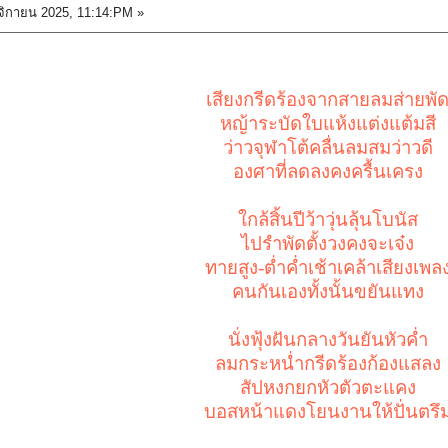
ิกายน 2025, 11:14:PM »
เสียงกรีดร้องจากสายลมส่ายพั
หญ้าระบัดใบแห้งแต่งแต้มสี
ว่าวจุฬาโต้คลื่นลมสมว่าวดี
องศาที่ลดลงคงครื้นเครง
ใกล้สิ้นปีว้าวุ่นลุ้นโบนัส
ไปรำพัดตั้งวงคงจะเจ๋ง
ทายสูง-ต่ำค่ำเช้าเคล้าเสียงเพล
คนกันเองทั้งนั้นขยันแทง
นั่งฟุ้งฝันกลางวันยันหัวค่ำ
ลมกระหน่ำกรีดร้องก้องแสลง
สัปหงกยกหัวตัวตะแคง
บอสหน้าแดงโยนงานให้ปั่นตรึ