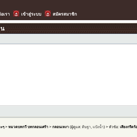
ต่อเรา
เข้าสู่ระบบ
สมัครสมาชิก
อน
าะๆ
>
หมวดบทกวี บทกลอนเศร้า
>
กลอนเหงา
(ผู้ดูแล:
ดิษฐา
,
แป้งน้ำ
) > หัวข้อ:
เสียงกรีด