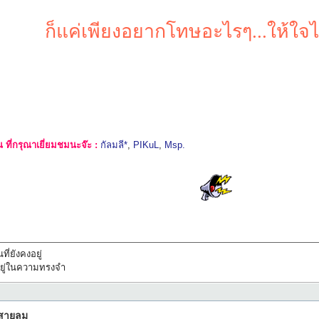
ก็แค่เพียงอยากโทษอะไรๆ...ให้ใจได้
ที่กรุณาเยี่ยมชมนะจ๊ะ :
กัลมลี*
,
PIKuL
,
Msp.
ที่ยังคงอยู่
ทึกอยู่ในความทรงจำ
กสายลม