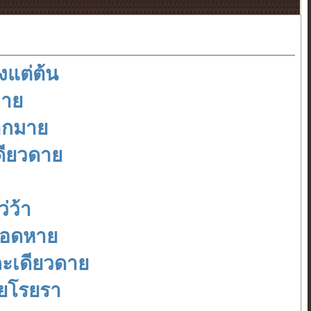
้งแต่ต้น
ลาย
ากมาย
ดียวดาย
่ว้า
หือดหาย
ละเดียวดาย
ายโรยรา