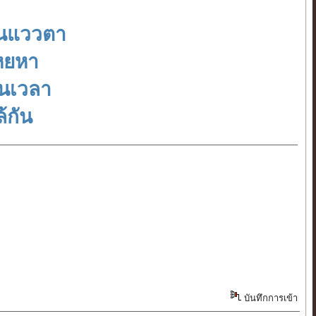
ในแววตา
โหยหา
่นเวลา
้กัน
บันทึกการเข้า