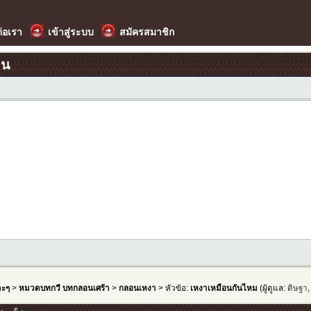
ต่อเรา
เข้าสู่ระบบ
สมัครสมาชิก
อน
าะๆ
>
หมวดบทกวี บทกลอนเศร้า
>
กลอนเหงา
> หัวข้อ:
เหงาเหมือนกันไหม
(ผู้ดูแล:
ดิษฐา