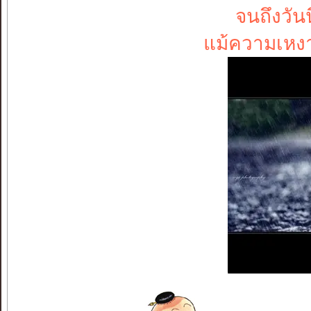
จนถึงวัน
แม้ความเหงา