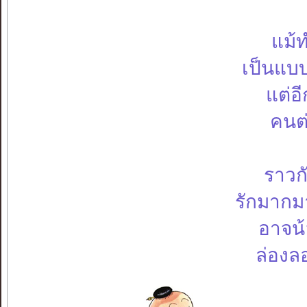
แม้ท
เป็นแบบ
แต่อ
คนต่
ราวก
รักมากมา
อาจน้
ล่องล