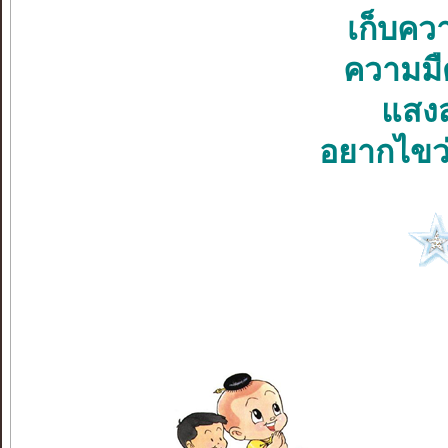
เก็บคว
ความมื
แสงสว
อยากไขว่ค