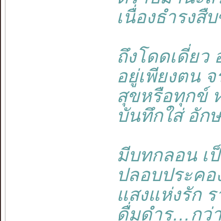
เนื่องธำรงสืบซ
ถึงโดดเดี่ยว อ
อยู่เพียงตน จรุ
สุขหรือทุกข์ ห
บันทึกใส่ อักษร
มีบทกลอน เป็น
ปลอบประคอง ห
แสงแห่งรัก รา
ดื่มดำรู…กว่าอ