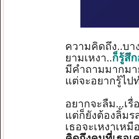
ความคิดถึง..บางค
ยามเหงา..
ก็รู้
มีคำถามมากมาย
แต่จะอยากรู้ไปทำ
อยากจะลืม...เร
แต่ก็ยังต้องลิ้มร
เธอจะเหงาเหมือน
คิดถึงคนที่เธอเค