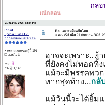
กลอนเ
อารมณ์กลอน
21 กันยายน 2025, 02:34:PM
PIKuL
Re: เหงาเหมือนกันไหม
Special Class LV6
«
ตอบ #25 เมื่อ:
21 กันยายน 2025, 0
นักกลอนเอกแห่งวังหลวง
คะแนนกลอนของผู้นี้ 192
อาจจะเพราะ..ท้ายท
ออฟไลน์
ที่ยังคงไม่ทอดทิ
เพศ:
กระทู้: 1,143
แม้จะมีพรรคพวก 
หากสุดท้าย...
กลั
แม้วันนี้จะได้ยิ้ม