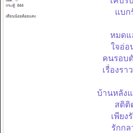
เคบรับ
เพศ:
กระทู้: 844
แบกรั
เทียนน้อยด้อยแสง
หมดแล
ใจอ่อ
คนรอบตั
เรื่องราว
บ้านหลัง
สติต
เพียงร
รักกล