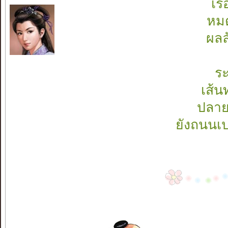
เร
หมด
ผลล
ระ
เส้น
ปลาย
ยังถนนเป