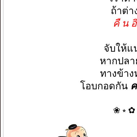
ถ้าต่
คื น อ
จับให้แ
หากปลาย
ทางข้างห
โอบกอดกัน
ค
❀ ⭒ ✿