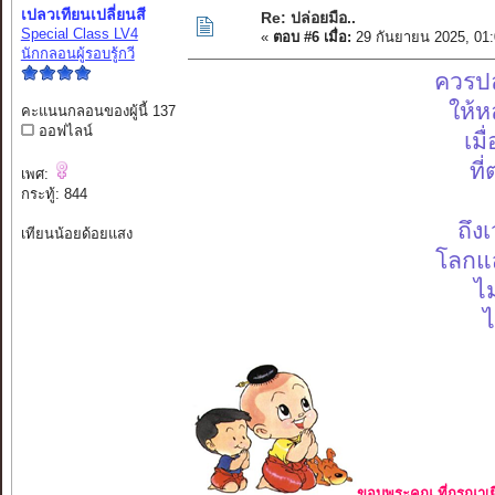
เปลวเทียนเปลี่ยนสี
Re: ปล่อยมือ..
Special Class LV4
«
ตอบ #6 เมื่อ:
29 กันยายน 2025, 01
นักกลอนผู้รอบรู้กวี
ควรปล
ให้
คะแนนกลอนของผู้นี้ 137
ออฟไลน์
เมื
ที
เพศ:
กระทู้: 844
ถึง
เทียนน้อยด้อยแสง
โลกแ
ไม
ไ
ขอบพระคุณ ที่กรุณาเย