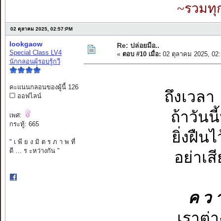
~รวมทุ
02 ตุลาคม 2025, 02:57:PM
lookgaow
Re: ปล่อยมือ..
Special Class LV4
«
ตอบ #10 เมื่อ:
02 ตุลาคม 2025, 02
นักกลอนผู้รอบรู้กวี
คะแนนกลอนของผู้นี้ 126
ถึงเวลา
ออฟไลน์
ถ้าวัน
เพศ:
กระทู้: 665
ยิ่งฝืนไ
" เ พี ย ง มิ ต ร ภ า พ ที่
ดี … ร ะหว่างกัน "
อย่าเส
ค ว า
เราต่า