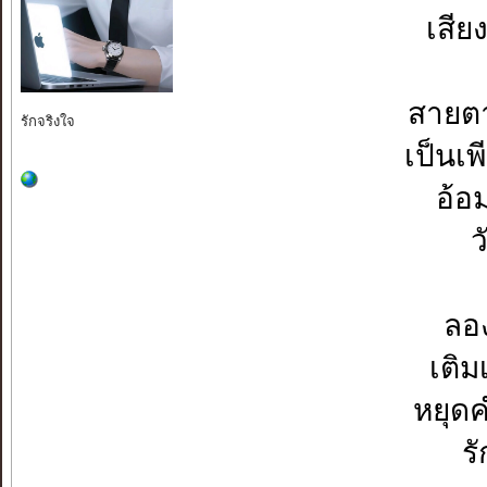
เสีย
สายตา
รักจริงใจ
เป็นเ
อ้อ
ว
ลอง
เติม
หยุด
ร