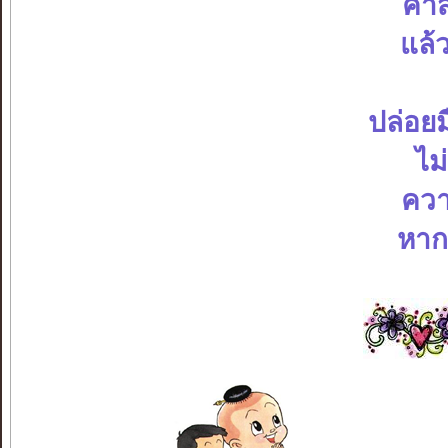
คำส
แล้
ปล่อย
ไม
ควา
หากห