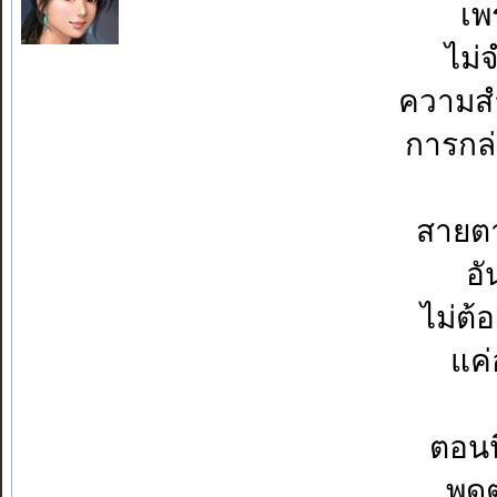
เพ
ไม่
ความสำ
การกล่
สายต
อั
ไม่ต้
แค่
ตอนน
พูด