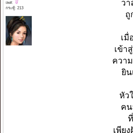
วา
เพศ:
กระทู้: 213
ถู
เมื
เข้าส
ความเ
ยิ
หัว
คนส
ท
เพียง