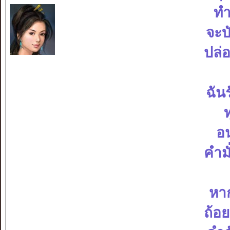
ทำ
จะบ
ปล่อ
ฉัน
ท
อ
คำม
หาก
ถ้อย