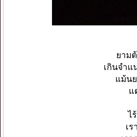
ยามต้
เกินจำแ
แม้น
แต
ไร
เร