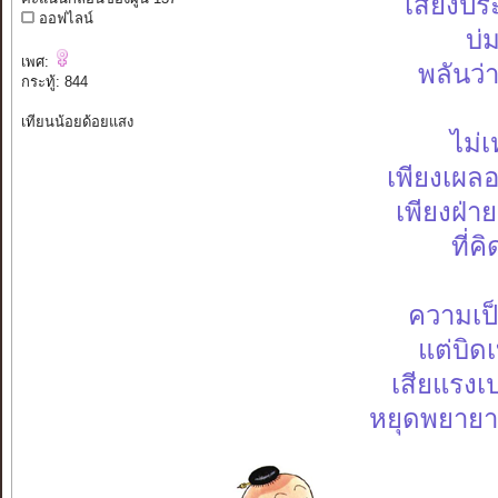
เสียงป
ออฟไลน์
บ่
เพศ:
พลันว่า
กระทู้: 844
เทียนน้อยด้อยแสง
ไม่เ
เพียงเผล
เพียงฝ่าย
ที่ค
ความเป็น
แต่บิด
เสียแรงเ
หยุดพยายาม