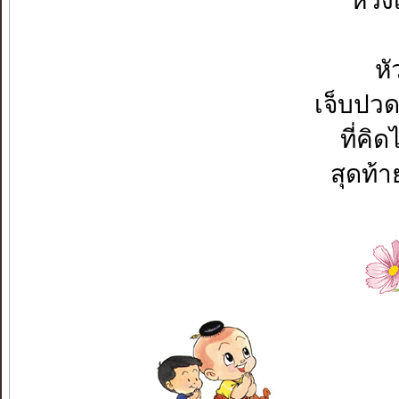
หวัง
หั
เจ็บปว
ที่คิ
สุดท้า