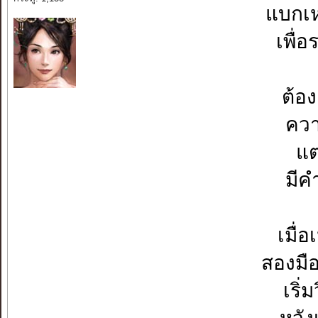
แบกเห
เพื่
ต้อง
ควา
แต
มีค
เมื่
สองมื
เริ