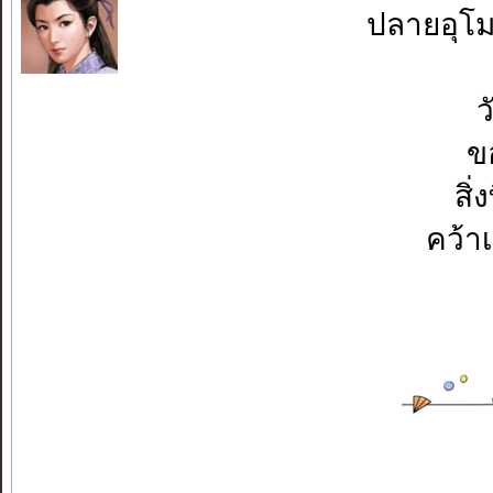
ปลายอุโม
ว
ขอ
สิ
คว้า