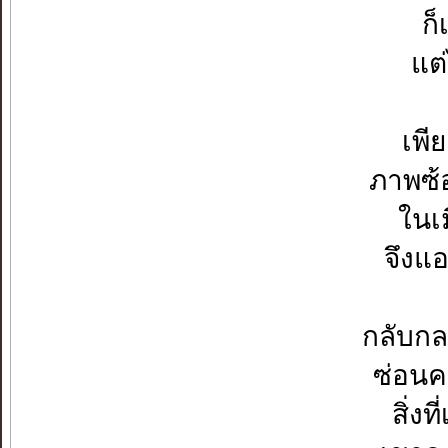
ก็
แต
เพี
ภาพซ้อ
ในเม
จึงแ
กลับกล
ซ่อนคว
สิ่งท