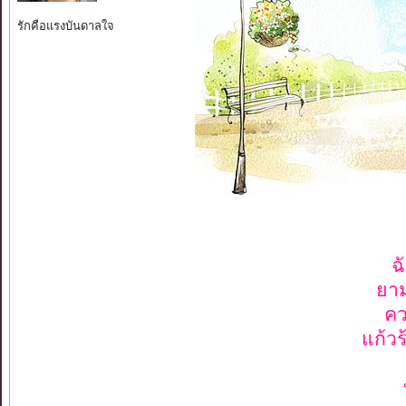
รักคือแรงบันดาลใจ
ฉ
ยาม
คว
แก้วร