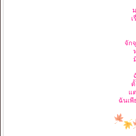
เ
จัก
ต
แต
ฉันเพี