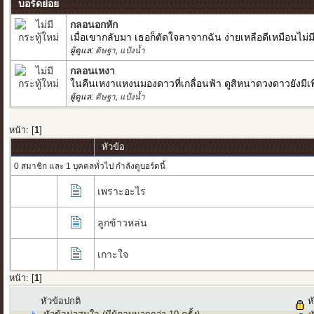
บอร์ดย่อย
กลอนอกหัก
เมื่อเขากลับมา เธอก็ตัดใจลาจากฉัน ง่ายเหลือดีเหมือนไ
ผู้ดูแล:
ดิษฐา
,
แป้งน้ำ
กลอนเหงา
ในคืนเหงาแหงนมองดาวที่เกลื่อนฟ้า ดูสิหนาดวงดาวยังมีเพื
ผู้ดูแล:
ดิษฐา
,
แป้งน้ำ
หน้า: [
1
]
หัวข้อ
0 สมาชิก และ 1 บุคคลทั่วไป กำลังดูบอร์ดนี้
เพราะอะไร
ลูกข้าวหล่น
เกาะใจ
หน้า: [
1
]
หัวข้อปกติ
หั
หัวข้อน่าสนใจ (มีผู้ตอบมากกว่า 10 ครั้ง)