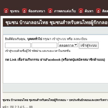
ชุมชน
ห้องสนทนา
ภาพตกแต่งเว็บ
ค้นหา
ติด
ชุมชน บ้านกลอนไทย ชุมชนสำหรับคนไทยผู้รักกล
ยินดีต้อนรับคุณ,
บุคคลทั่วไป
กรุณา
เข้าสู่ระบบ
หรือ
ลงทะเบียน
เข้าสู่ระบบด้วยชื่อผู้ใช้ รหัสผ่าน และระยะเวลาในเซสชั่น
กด Link เพื่อร่วมกิจกรรม ผ่านFacebook (หรือกดปุ่มสมัครสมาชิกด้านบน)
ชุมชน บ้านกลอนไทย ชุมชนสำหรับคนไทยผู้รักกลอน
>
บทประพันธ์กลอนและบทกวีเพรา
หน้า: [
1
]
2
3
4
5
...
88