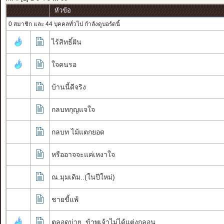
หัวข้อ
0 สมาชิก และ 44 บุคคลทั่วไป กำลังดูบอร์ดนี้
ไร้สิทธิ์ฝัน
ใจคนรอ
บ้านนี้ดีจริง
กลบทกุญแจใจ
กลบท ไม้แตกยอด
หรืออาจจะแค่เหงาใจ
ณ.มุมเดิม..(ในปีใหม่)
ชายขี้แพ้
ตลอดบ่าย..ข้าพเจ้าไม่ได้แต่งกลอน