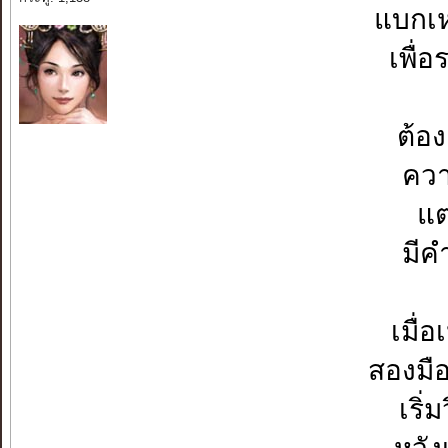
แบกเห
เพื่
ต้อง
ควา
แต
มีค
เมื่
สองมื
เริ