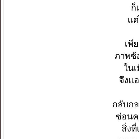
ก็
แต
เพี
ภาพซ้อ
ในเม
จึงแ
กลับกล
ซ่อนคว
สิ่งท