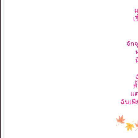
เ
จัก
ต
แต
ฉันเพี