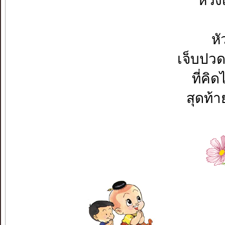
หวัง
หั
เจ็บปว
ที่คิ
สุดท้า