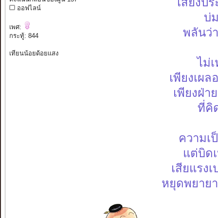
เสียงป
ออฟไลน์
บ่
เพศ:
พลันว่า
กระทู้: 844
เทียนน้อยด้อยแสง
ไม่เ
เพียงเผล
เพียงฝ่าย
ที่ค
ความเป็น
แต่บิด
เสียแรงเ
หยุดพยายาม