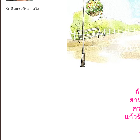
รักคือแรงบันดาลใจ
ฉ
ยาม
คว
แก้วร