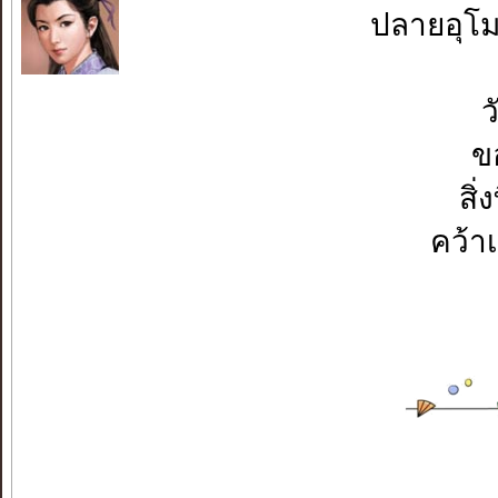
ปลายอุโม
ว
ขอ
สิ
คว้า