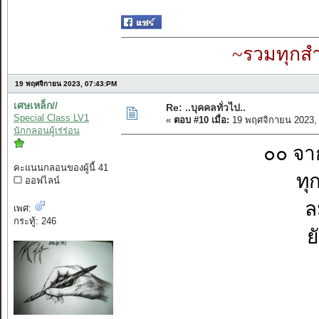
~รวมทุกสำ
19 พฤศจิกายน 2023, 07:43:PM
เศษเหล็ก//
Re: ..บุคคลทั่วไป..
Special Class LV1
«
ตอบ #10 เมื่อ:
19 พฤศจิกายน 2023,
นักกลอนผู้เร่ร่อน
๐๐ จา
คะแนนกลอนของผู้นี้ 41
ทุ
ออฟไลน์
ล
เพศ:
กระทู้: 246
ย