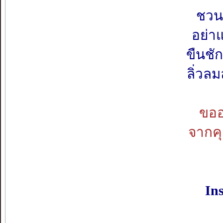
ชวนพ
อย่าแ
ขืนชั
ลิ่วล
ขออ
จากค
Ins