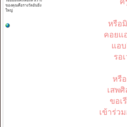
คร
ร้อยยิ้มและเสียงหัวเราะ
ของคุณคือรางวัลอันยิ่ง
ใหญ่
หรือ
คอยแอ
แอบย
รอเ
หรือ
เสพศิ
ขอเร
เข้าร่ว