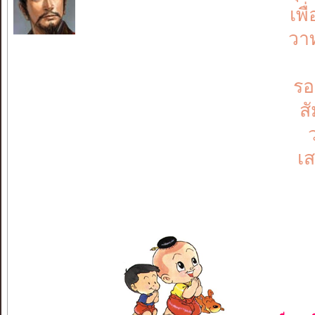
เพ
วา
รอ
ส
เส