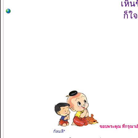
เห็น
ก็ใ
ขอบพระคุณ ที่กรุณาเย
กัลมลี*