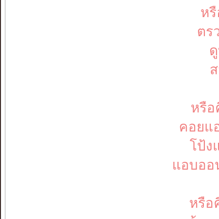
หรื
ตรว
ด
ส
หรือ
คอยแอ
โป้ง
แอบออน
หรือ