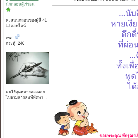
นักกลอนผู้เร่ร่อน
...นั
คะแนนกลอนของผู้นี้ 41
หายเงี
ออฟไลน์
ดึกด
เพศ:
ที่ผ่
กระทู้: 246
..
ทั้งเพ
พูด
ได้
คนไร้จุดหมายล่องลอย
ไปตามสายลมที่พัดพา ..
ขอบพระคุณ ที่กรุณาเย