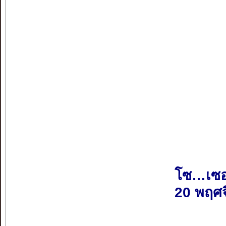
โซ…เซอ
20 พฤศ