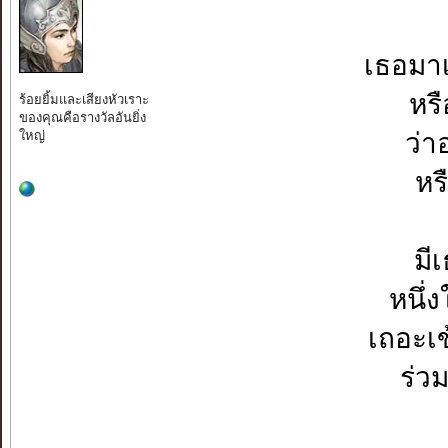
เธอมาเ
หรื
ร้อยยิ้มและเสียงหัวเราะ
ของคุณคือรางวัลอันยิ่ง
ใหญ่
ว่า
หร
มี
หนึ่
เถอะเข
ร่ว