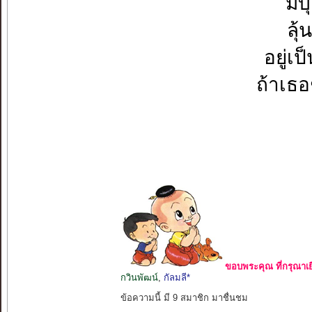
มี
ลุ
อยู่เ
ถ้าเธ
ขอบพระคุณ ที่กรุณาเย
กวินพัฒน์
,
กัลมลี*
ข้อความนี้ มี 9 สมาชิก มาชื่นชม