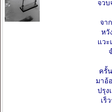
จวบ
จาก
หวั
แวะ
ครั
มาอ้
ปรุง
เร็