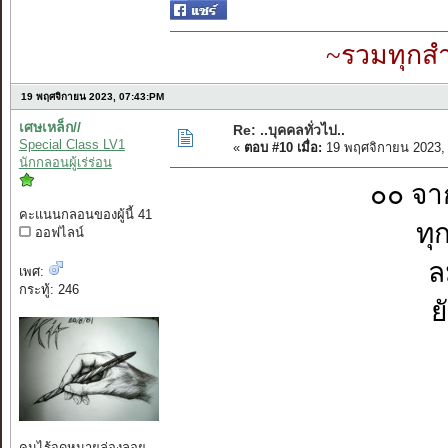
~รวมทุกสำ
19 พฤศจิกายน 2023, 07:43:PM
เศษเหล็ก//
Re: ..บุคคลทั่วไป..
Special Class LV1
«
ตอบ #10 เมื่อ:
19 พฤศจิกายน 2023,
นักกลอนผู้เร่ร่อน
๐๐ จา
คะแนนกลอนของผู้นี้ 41
ทุ
ออฟไลน์
ล
เพศ:
กระทู้: 246
ย
คนไร้จุดหมายล่องลอย