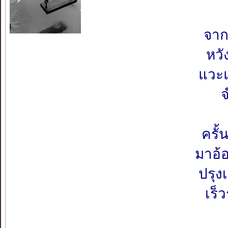
จาก
หวั
แวะ
ครั
มาอ้
ปรุง
เร็