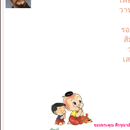
เพ
วา
รอ
ส
เส
ขอบพระคุณ ที่กรุณาเย
พัฒน์