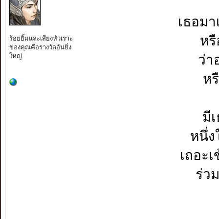
เธอมาเ
หรื
ร้อยยิ้มและเสียงหัวเราะ
ของคุณคือรางวัลอันยิ่ง
ใหญ่
ว่า
หร
มี
หนึ่
เถอะเข
ร่ว