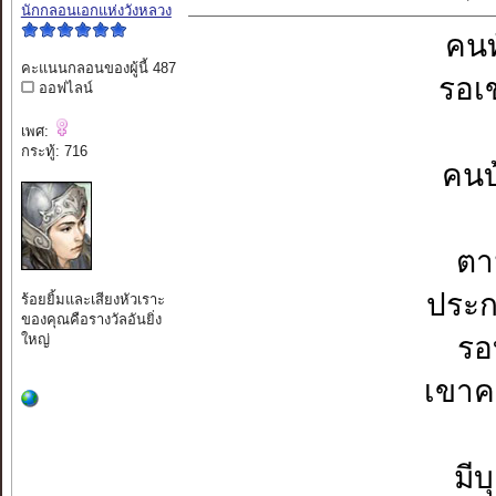
นักกลอนเอกแห่งวังหลวง
คนท
คะแนนกลอนของผู้นี้ 487
รอเ
ออฟไลน์
เพศ:
กระทู้: 716
คนบ
ตา
ประก
ร้อยยิ้มและเสียงหัวเราะ
ของคุณคือรางวัลอันยิ่ง
ใหญ่
รอ
เขาค
มี