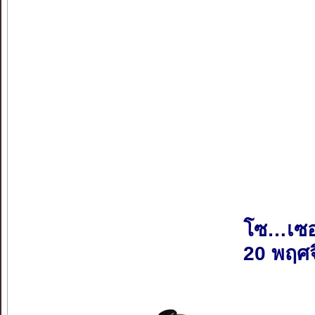
โซ…เซอ
20 พฤศ