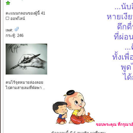
...นั
คะแนนกลอนของผู้นี้ 41
หายเงี
ออฟไลน์
ดึกด
เพศ:
ที่ผ่
กระทู้: 246
..
ทั้งเพ
พูด
ได้
คนไร้จุดหมายล่องลอย
ไปตามสายลมที่พัดพา ..
ขอบพระคุณ ที่กรุณาเย