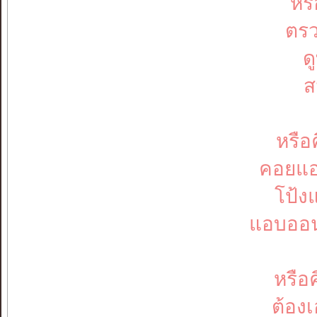
หรื
ตรว
ด
ส
หรือ
คอยแอ
โป้ง
แอบออน
หรือ
ต้อง