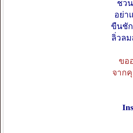
ชวนพ
อย่าแ
ขืนชั
ลิ่วล
ขออ
จากค
Ins