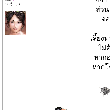
กระทู้: 1,142
ส่วน
จอ
เลี้ยงห
ไม่ต
หากอ
หากโช