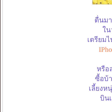
ตื่นม
ในว
เตรียมไ
IPho
หรือ
ซื้อบ
เลี้ยงห
บิน