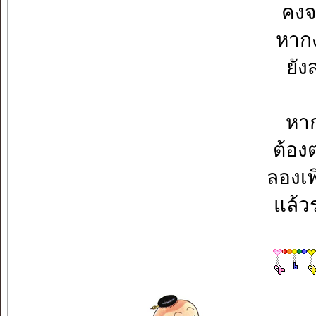
คงจ
หากง
ยัง
หาก
ต้องต
ลองเพ
แล้ว