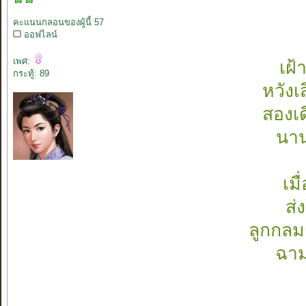
คะแนนกลอนของผู้นี้ 57
ออฟไลน์
เพศ:
เฝ
กระทู้: 89
หวังเ
สองเด
นาน
เมื
ส่
ลูกกลม
ฉาม