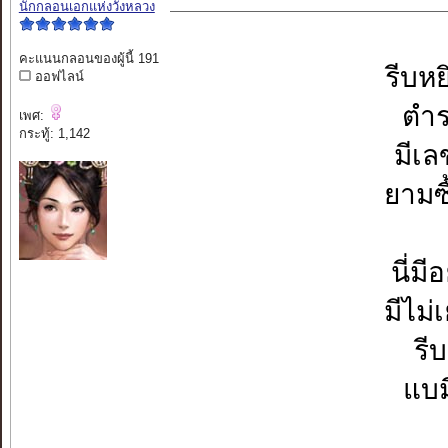
นักกลอนเอกแห่งวังหลวง
คะแนนกลอนของผู้นี้ 191
รีบห
ออฟไลน์
ตำร
เพศ:
กระทู้: 1,142
มีเ
ยามซื
นี่ม
มีไม
รี
แบม