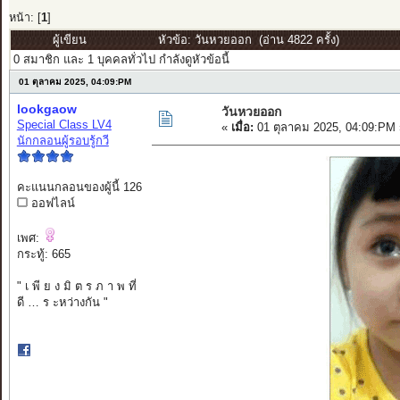
หน้า: [
1
]
ผู้เขียน
หัวข้อ: วันหวยออก (อ่าน 4822 ครั้ง)
0 สมาชิก และ 1 บุคคลทั่วไป กำลังดูหัวข้อนี้
01 ตุลาคม 2025, 04:09:PM
lookgaow
วันหวยออก
Special Class LV4
«
เมื่อ:
01 ตุลาคม 2025, 04:09:PM 
นักกลอนผู้รอบรู้กวี
คะแนนกลอนของผู้นี้ 126
ออฟไลน์
เพศ:
กระทู้: 665
" เ พี ย ง มิ ต ร ภ า พ ที่
ดี … ร ะหว่างกัน "