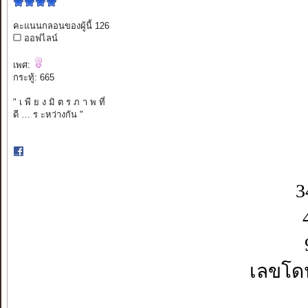
คะแนนกลอนของผู้นี้ 126
ออฟไลน์
เพศ:
กระทู้: 665
" เ พี ย ง มิ ต ร ภ า พ ที่
ดี … ร ะหว่างกัน "
3
เลขโด