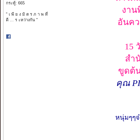
กระทู้: 665
งาน
" เ พี ย ง มิ ต ร ภ า พ ที่
อันคว
ดี … ร ะหว่างกัน "
15 
สำน
ขูดต้
คุณ 
หนุ่มๆๆจ