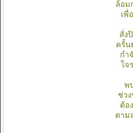
ล้อม
เพื
สั่
ครั้
กำจ
โจร
พบ
ช่วง
ต้อ
ตามล่