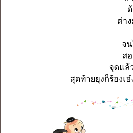
ต
ต่าง
จนไ
สอ
จุดแล้
สุดท้ายยุงก็ร้องเอ๋