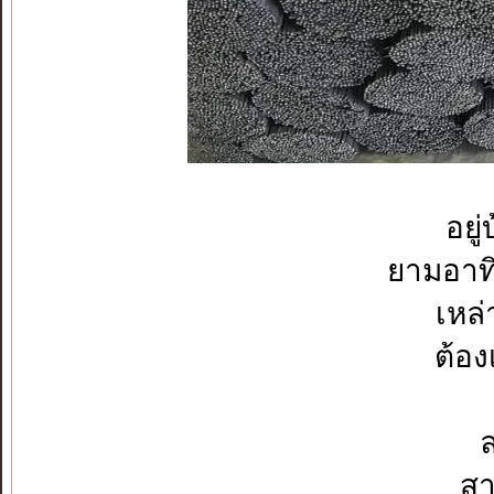
อยู
ยามอาท
เหล
ต้อง
ล
สา