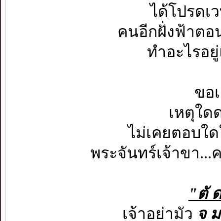
ได้โปรดเวท
คนอีกฝั่งฟ้าตอน
ทำอะไรอยู่
ขอเ
เหตุใดด
ไม่เคยตอบใด
พระจันทร์เจ้าขา..
"ตั ด
เจ้าอย่ามัว
จ ม