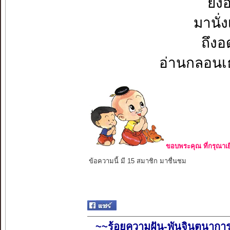
ยิ่ง
มานั่
ถึงอ
อ่านกลอนเธอ
ขอบพระคุณ ที่กรุณาเย
ข้อความนี้ มี 15 สมาชิก มาชื่นชม
~~ร้อยความฝัน-พันจินตนากา