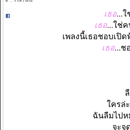
ดี … ร ะหว่างกัน "
เธอ
...
เธอ
...ใช่ค
เพลงนี้เธอชอบเปิดฟั
เธอ
...ช
ล
ใครล่
ฉันลืมไปห
จะจด