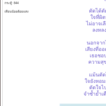
กระทู้: 844
ตัดได้ต
เทียนน้อยด้อยแสง
ใจที่ผิ
ไม่อาจเ
ลงหลง
นอกจากไ
เสียงที่อ
เธอชอบ
ความสุข
แม้นตัด
ใจยังหอมก
ตัดใจไ
จำซ้ำย้ำเ