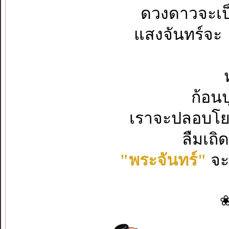
ดวงดาวจะเป็
แสงจันทร์จะ
ก้อนป
เราจะปลอบโย
ลืมเถิด
"พระจันทร์"
จะ
❀