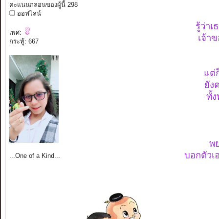
คะแนนกลอนของผู้นี้ 298
ออฟไลน์
รู้ว่า
เพศ:
เจ้าข
กระทู้: 667
แต่
ยัง
ทั้
พย
บอกตัวเอ
...One of a Kind...