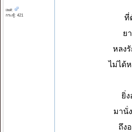
เพศ:
กระทู้: 421
ที
ยา
หลงร
ไม่ได้
ยิ่
มานั
ถึง