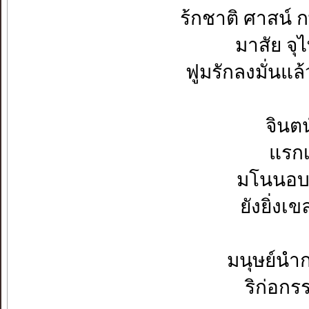
ร้กชาติ ศาสน์ กษัตร
มาสัย จ
ฟูมรักลงมั่นแล้ว ภัก
จินตน์เจ
แรกเริ่
มโนนอบแน่เก
ยังยิ่งเขล
มนุษย์นำกร
ริก่อกรร