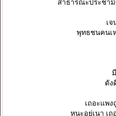
สาธารณะประชามิตร ป
เจนจริตเ
พุทธชนคนเหลื่อม
รวนลนค
รวยต่
มีมากหมั่
ดังดื่นดุจ
เถอะแพงถูก 
หนะอยู่เนา เถอะ