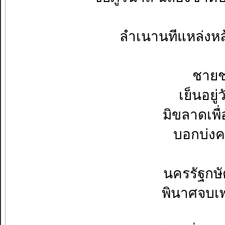
ลำเนานทีแหล่งหล้
ชาย
เย็นอย
มิขลาดเพื
บอกบ่งค
นครรัฐกษ
พินาศจบเ