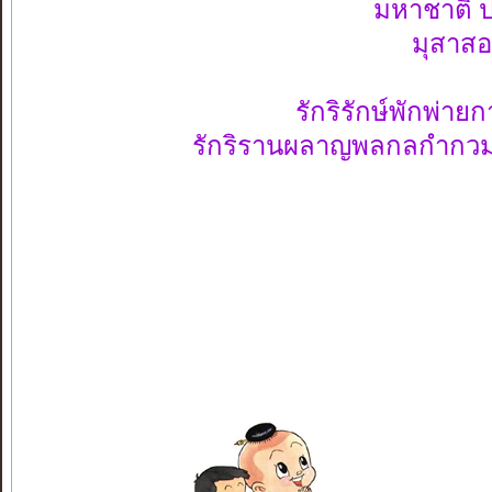
มหาชาติ ประกา
มุสาสอด สิ
รักริรักษ์พักพ่
รักริรานผลาญพลก