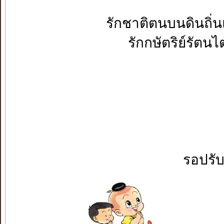
รักชาติตนบนดินถิ่น
รักกษัตริย์รัตนไต
รอปรั