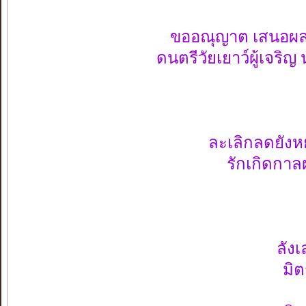
ขออณุญาต เสนอผลงานเพื
ดนตรีวัยเยาว์ผู้เจริ
อริยะ
ละเลิกลดยังห
รักเกิดกาลผ่า
คลาย
จริงต
ลังเลเหล
มิตรใหม่