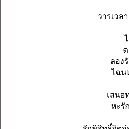
วารเวลาแต่ต้น
ไกลบน
ดายเด
ลองรักให
ไฉนห่างจ
เสนอทองส
หะรักหลุด
รักพิสิทธิ์จิตจ่อ