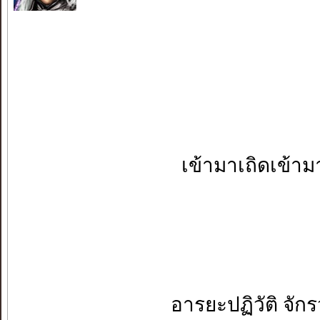
เข้ามาเถิดเข้ามา เ
อารยะปฏิวัติ จักรวรร