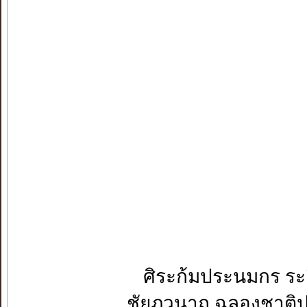
ศิระก้มประนมกร ระลึ
ชัยภูวนาถ ฉลองชาติป